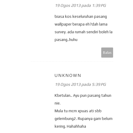
19 Ogos 2013 pada 1:39 PG
biasa kos keseluruhan pasang
wallpaper berapa eh?dah lama
survey. ada rumah sendiri boleh la
pasang..huhu
Balas
UNKNOWN
19 Ogos 2013 pada 5:39 PG
Kbetulan.. Ayu pun pasang tahun
nie.
Mula tu mcm xpuas ati sbb
gelembung2. Rupanya gam belum
kering. Hahahhaha