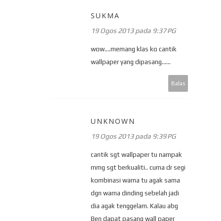
SUKMA
19 Ogos 2013 pada 9:37 PG
wow....memang klas ko cantik
wallpaper yang dipasang......
Balas
UNKNOWN
19 Ogos 2013 pada 9:39 PG
cantik sgt wallpaper tu nampak
mmg sgt berkualiti.. cuma dr segi
kombinasi warna tu agak sama
dgn warna dinding sebelah jadi
dia agak tenggelam. Kalau abg
Ben dapat pasang wall paper