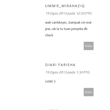
UMMIE_MIRAHAZIQ
19 Ogos 2013 pada 12:55 PTG
wah cantiknyer...bampak cm real
jew...ok la tu tuan penyelia dh
check
Balas
DIARI FARISHA
19 Ogos 2013 pada 1:32 PTG
cntik! :)
Balas