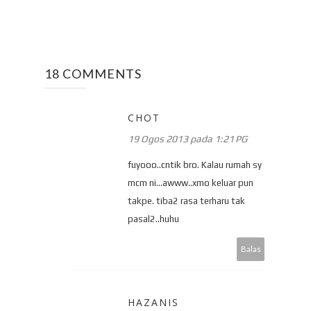
18 COMMENTS
CHOT
19 Ogos 2013 pada 1:21 PG
fuyooo..cntik bro. Kalau rumah sy
mcm ni...awww..xmo keluar pun
takpe. tiba2 rasa terharu tak
pasal2..huhu
Balas
HAZANIS