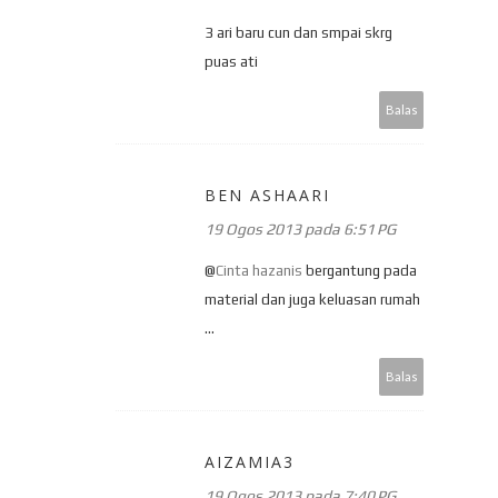
3 ari baru cun dan smpai skrg
puas ati
Balas
BEN ASHAARI
19 Ogos 2013 pada 6:51 PG
@
Cinta hazanis
bergantung pada
material dan juga keluasan rumah
...
Balas
AIZAMIA3
19 Ogos 2013 pada 7:40 PG