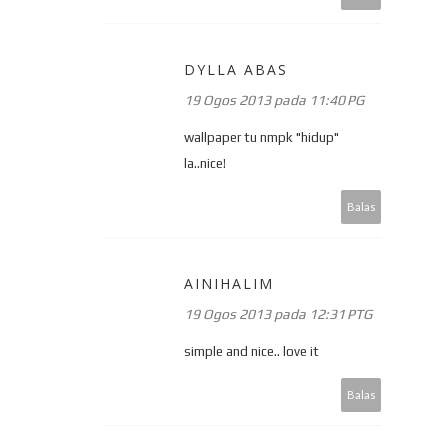
DYLLA ABAS
19 Ogos 2013 pada 11:40 PG
wallpaper tu nmpk "hidup"
la..nice!
Balas
AINIHALIM
19 Ogos 2013 pada 12:31 PTG
simple and nice.. love it
Balas