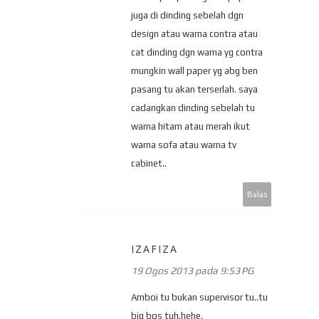
juga di dinding sebelah dgn
design atau warna contra atau
cat dinding dgn warna yg contra
mungkin wall paper yg abg ben
pasang tu akan terserlah. saya
cadangkan dinding sebelah tu
warna hitam atau merah ikut
warna sofa atau warna tv
cabinet..
Balas
IZAFIZA
19 Ogos 2013 pada 9:53 PG
Amboi tu bukan supervisor tu..tu
big bos tuh.hehe.