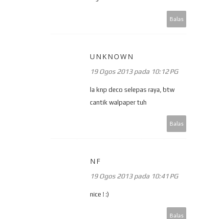
Balas
UNKNOWN
19 Ogos 2013 pada 10:12 PG
la knp deco selepas raya, btw
cantik walpaper tuh
Balas
NF
19 Ogos 2013 pada 10:41 PG
nice ! :)
Balas