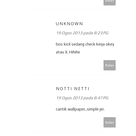
Balas
UNKNOWN
19 Ogos 2013 pada 8:23 PG
bos kicil sedang check kerja okey
atau X. Hihihii
Balas
NOTTI NETTI
19 Ogos 2013 pada 8:47 PG
cantik wallpaper..simple jer.
Balas