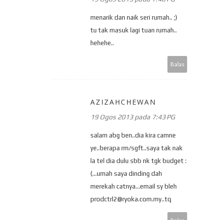
menarik dan naik seri rumah.. ;)
tu tak masuk lagi tuan rumah..
hehehe..
Balas
AZIZAHCHEWAN
19 Ogos 2013 pada 7:43 PG
salam abg ben..dia kira camne
ye..berapa rm/sgft..saya tak nak
la tel dia dulu sbb nk tgk budget :
(...umah saya dinding dah
merekah catnya...email sy bleh
prodctrl2@ryoka.com.my..tq