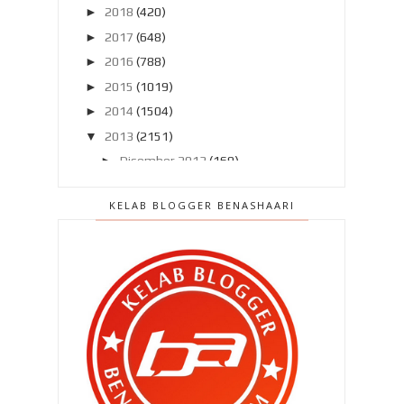
►
2018
(420)
►
2017
(648)
►
2016
(788)
►
2015
(1019)
►
2014
(1504)
▼
2013
(2151)
►
Disember 2013
(169)
►
November 2013
(180)
KELAB BLOGGER BENASHAARI
►
Oktober 2013
(160)
►
September 2013
(138)
▼
Ogos 2013
(182)
Bila Ammar datang ..
Budu milo dengan tepung gomak !
Kenapa kena beli In Trend
September 2013 ?