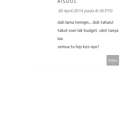
AISDOL
30 April 2014 pada 8:36 PTG
dah lama teringin... dok tahan2
takut over lak budget. sikit tanya
laa
semua tu brp kos nya?
Balas