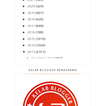
►
2020
(329)
►
2019
(407)
►
2018
(420)
►
2017
(648)
►
2016
(788)
►
2015
(1019)
►
2014
(1504)
▼
2013
(2151)
►
Disember 2013
(169)
►
November 2013
(180)
KELAB BLOGGER BENASHAARI
►
Oktober 2013
(160)
►
September 2013
(138)
▼
Ogos 2013
(182)
Bila Ammar datang ..
Budu milo dengan tepung gomak !