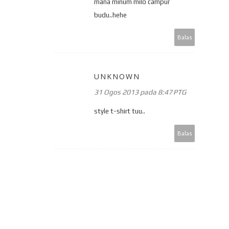
mana minum milo campur
budu..hehe
Balas
UNKNOWN
31 Ogos 2013 pada 8:47 PTG
style t-shirt tuu..
Balas