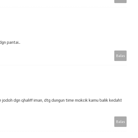
dgn pantai..
Balas
e jodoh dgn qhaliff iman, dtg dungun time mokcik kamu balik kedah!!
Balas