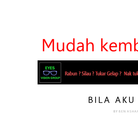
BILA AK
BY
BEN ASHA