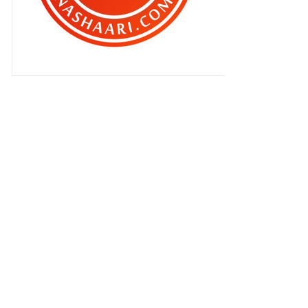
Merdekaaa ! Merdekaaa !!
Merdekaaa !! ke 56 ..
Bila dia buat ‘ karenah ‘ ..
Aku tak kasihan kan Syamsul pon ..
Amuk la pulak Qhaliff ..
Kalau dulu , pasti aku amuk !!
Blogger perlukan bantuan
kosmetik !!
Blogger perlukan bantuan
kosmetik !!
Perlu ke aniaya orang lain ?
Kempen ‘Unite For Malaysia
Parade’ #unite4msia