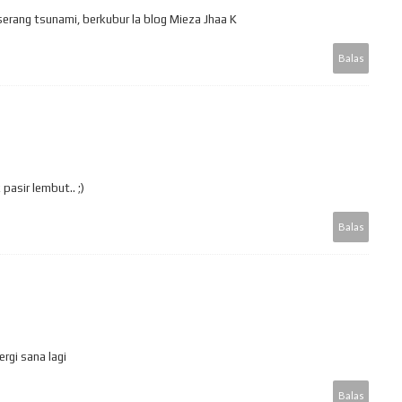
serang tsunami, berkubur la blog Mieza Jhaa K
Balas
 pasir lembut.. ;)
Balas
ergi sana lagi
Balas