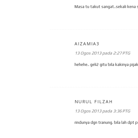
Masa tu takut sangat..sekali kena 
AIZAMIA3
13 Ogos 2013 pada 2:27 PTG
hehehe.. geli2 gitu bila kakinya pijak
NURUL FILZAH
13 Ogos 2013 pada 3:36 PTG
rindunya dgn tranung. bila lah dpt p