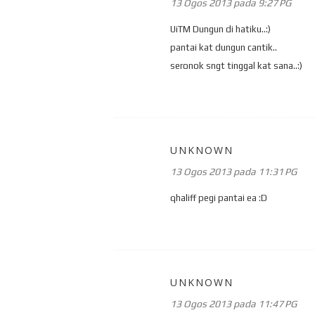
13 Ogos 2013 pada 9:27 PG
UiTM Dungun di hatiku..:)
pantai kat dungun cantik..
seronok sngt tinggal kat sana..:)
UNKNOWN
13 Ogos 2013 pada 11:31 PG
qhaliff pegi pantai ea :D
UNKNOWN
13 Ogos 2013 pada 11:47 PG