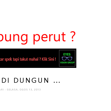
U DI DUNGUN …
ARI
- SELASA, OGOS 13, 2013