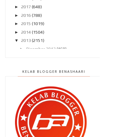
►
2017
(648)
►
2016
(788)
►
2015
(1019)
►
2014
(1504)
▼
2013
(2151)
►
Disember 2013
(169)
►
November 2013
(180)
►
Oktober 2013
(160)
KELAB BLOGGER BENASHAARI
►
September 2013
(138)
▼
Ogos 2013
(182)
Bila Ammar datang ..
Budu milo dengan tepung gomak !
Kenapa kena beli In Trend
September 2013 ?
Berbaloi ke jadi blogger ???