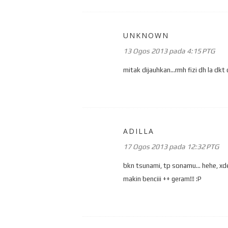
UNKNOWN
13 Ogos 2013 pada 4:15 PTG
mitak dijauhkan...rmh fizi dh la dkt 
ADILLA
17 Ogos 2013 pada 12:32 PTG
bkn tsunami, tp sonamu... hehe, xd
makin benciii ++ geram!!! :P