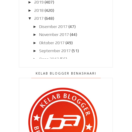
►
2019
(407)
►
2018
(420)
▼
2017
(648)
►
Disember 2017
(47)
►
November 2017
(44)
►
Oktober 2017
(49)
►
September 2017
(51)
►
Ogos 2017
(56)
►
Julai 2017
(46)
KELAB BLOGGER BENASHAARI
►
Jun 2017
(47)
▼
Mei 2017
(58)
Masalah dengan keguguran rambut
dan kurangnya susu...
Aku nak update blog tapi..
Memang kalau keluar hospital..
Jom ke New Zealand bersama