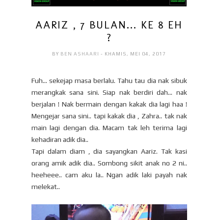
AARIZ , 7 BULAN... KE 8 EH
?
BY
BEN ASHAARI
- KHAMIS, MEI 04, 2017
Fuh... sekejap masa berlalu. Tahu tau dia nak sibuk
merangkak sana sini. Siap nak berdiri dah... nak
berjalan ! Nak bermain dengan kakak dia lagi haa !
Mengejar sana sini.. tapi kakak dia , Zahra.. tak nak
main lagi dengan dia. Macam tak leh terima lagi
kehadiran adik dia..
Tapi dalam diam , dia sayangkan Aariz. Tak kasi
orang amik adik dia.. Sombong sikit anak no 2 ni..
heeheee.. cam aku la.. Ngan adik laki payah nak
melekat..