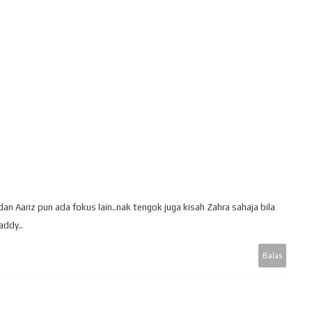
..dan Aariz pun ada fokus lain..nak tengok juga kisah Zahra sahaja bila
addy..
Balas