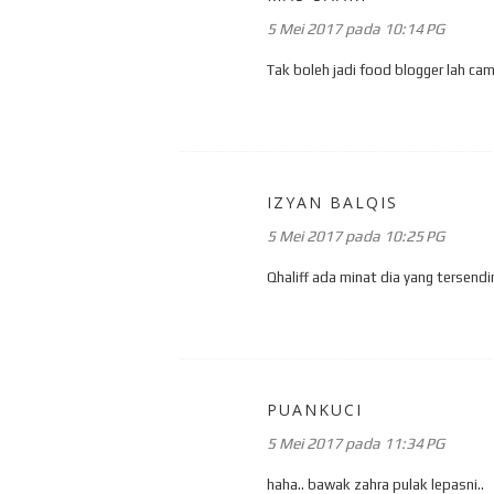
5 Mei 2017 pada 10:14 PG
Tak boleh jadi food blogger lah ca
IZYAN BALQIS
5 Mei 2017 pada 10:25 PG
Qhaliff ada minat dia yang tersend
PUANKUCI
5 Mei 2017 pada 11:34 PG
haha.. bawak zahra pulak lepasni..