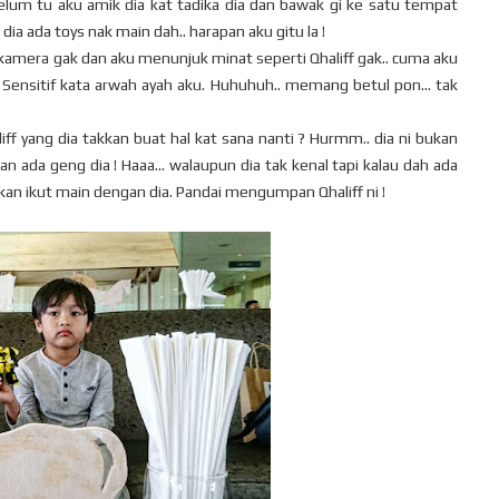
lum tu aku amik dia kat tadika dia dan bawak gi ke satu tempat
 dia ada toys nak main dah.. harapan aku gitu la !
 kamera gak dan aku menunjuk minat seperti Qhaliff gak.. cuma aku
Sensitif kata arwah ayah aku. Huhuhuh.. memang betul pon... tak
ff yang dia takkan buat hal kat sana nanti ? Hurmm.. dia ni bukan
 ada geng dia ! Haaa... walaupun dia tak kenal tapi kalau dah ada
 akan ikut main dengan dia. Pandai mengumpan Qhaliff ni !