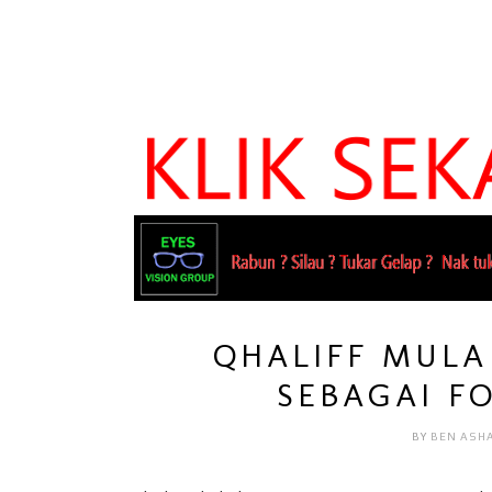
QHALIFF MUL
SEBAGAI F
BY
BEN ASH