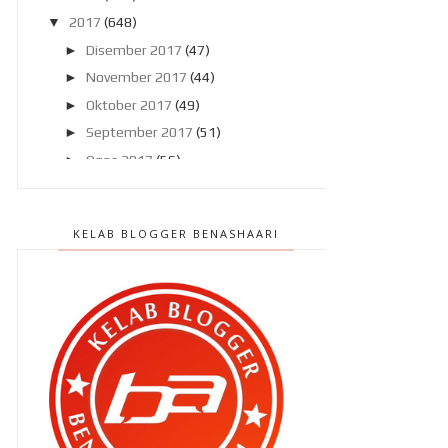
▼
2017
(648)
►
Disember 2017
(47)
►
November 2017
(44)
►
Oktober 2017
(49)
►
September 2017
(51)
►
Ogos 2017
(56)
►
Julai 2017
(46)
►
Jun 2017
(47)
KELAB BLOGGER BENASHAARI
▼
Mei 2017
(58)
Masalah dengan keguguran
rambut dan kurangnya susu...
Aku nak update blog tapi..
Memang kalau keluar hospital..
Jom ke New Zealand bersama
Ikhlas Tours !