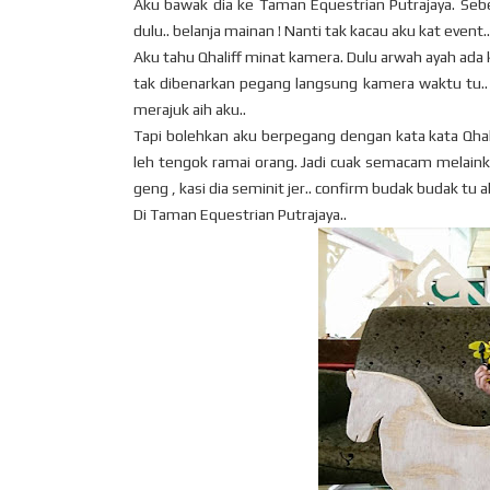
Aku bawak dia ke Taman Equestrian Putrajaya. Sebe
dulu.. belanja mainan ! Nanti tak kacau aku kat event..
Aku tahu Qhaliff minat kamera. Dulu arwah ayah ada
tak dibenarkan pegang langsung kamera waktu tu.. 
merajuk aih aku..
Tapi bolehkan aku berpegang dengan kata kata Qhali
leh tengok ramai orang. Jadi cuak semacam melainkan
geng , kasi dia seminit jer.. confirm budak budak tu
Di Taman Equestrian Putrajaya..