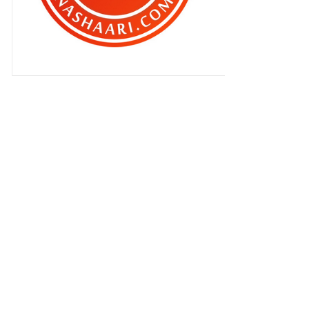
Jangan berkiralah dengan anak kita
!
Pantau demam Zahra 48 jam..
Upah gunting rambut !
Discaj akhirnya tapi...
Esok hari terakhir di Prince Court
Medical Center ?
"Daddy jahat , kan ibu.. ". Kata
Qhaliff.
'Travel Privilege Card' untuk
mereka suka melancon...
Nasib baik ada insurans..
Zahra , hari ke 3.