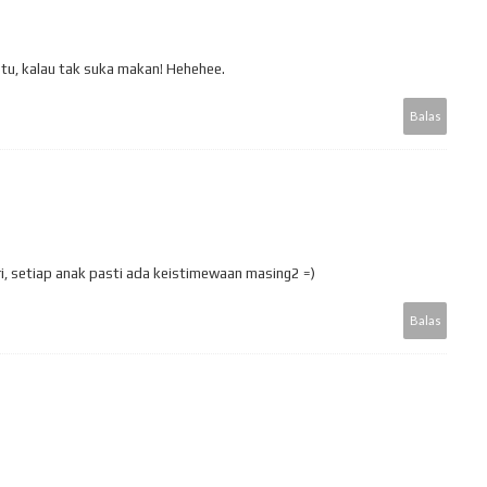
mtu, kalau tak suka makan! Hehehee.
Balas
iri, setiap anak pasti ada keistimewaan masing2 =)
Balas