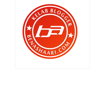
Hari 11 & 12 : Artis-artis kena
hentam dek netizen...
Hari 10 & 11 : Pakej Rangsangan dan
Roti Gardenia
Hari 8 & 9 : Mulai terasa kesan
buruk..
Hari 7&8 : Tekanan mula terasa
Hari 5 & 6 : Terima kasih kerajaan
Malaysia
Bila suami meninggal dunia , apa si
isteri perlu k...
Hari 4 : Sehari sebelum ATM
membantu PDRM
Hari 3 : Susah sangat ke nak ikut
perintah ?