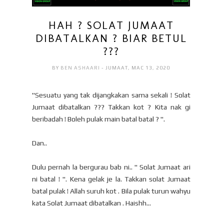
HAH ? SOLAT JUMAAT
DIBATALKAN ? BIAR BETUL
???
BY
BEN ASHAARI
- JUMAAT, MAC 13, 2020
"Sesuatu yang tak dijangkakan sama sekali ! Solat
Jumaat dibatalkan ??? Takkan kot ? Kita nak gi
beribadah ! Boleh pulak main batal batal ? ".
Dan..
Dulu pernah la bergurau bab ni.. " Solat Jumaat ari
ni batal ! ". Kena gelak je la. Takkan solat Jumaat
batal pulak ! Allah suruh kot . Bila pulak turun wahyu
kata Solat Jumaat dibatalkan . Haishh...