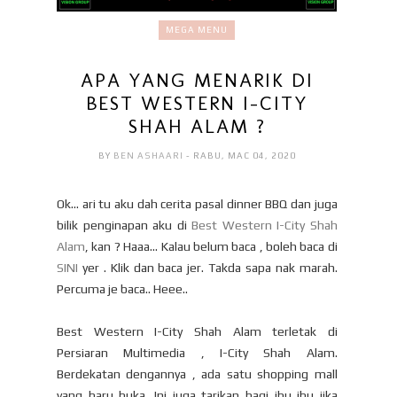
MEGA MENU
APA YANG MENARIK DI
BEST WESTERN I-CITY
SHAH ALAM ?
BY
BEN ASHAARI
- RABU, MAC 04, 2020
Ok... ari tu aku dah cerita pasal dinner BBQ dan juga
bilik penginapan aku di
Best Western I-City Shah
Alam
, kan ? Haaa... Kalau belum baca , boleh baca di
SINI
yer . Klik dan baca jer. Takda sapa nak marah.
Percuma je baca.. Heee..
Best Western I-City Shah Alam terletak di
Persiaran Multimedia , I-City Shah Alam.
Berdekatan dengannya , ada satu shopping mall
yang baru buka. Ini juga tarikan bagi ibu ibu jika