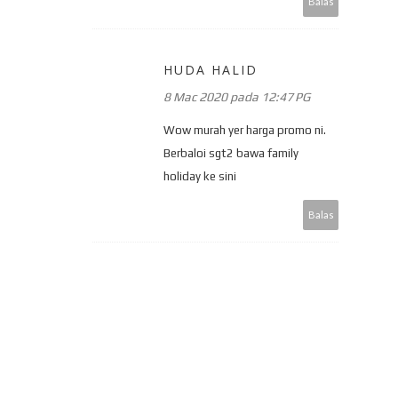
Balas
HUDA HALID
8 Mac 2020 pada 12:47 PG
Wow murah yer harga promo ni.
Berbaloi sgt2 bawa family
holiday ke sini
Balas