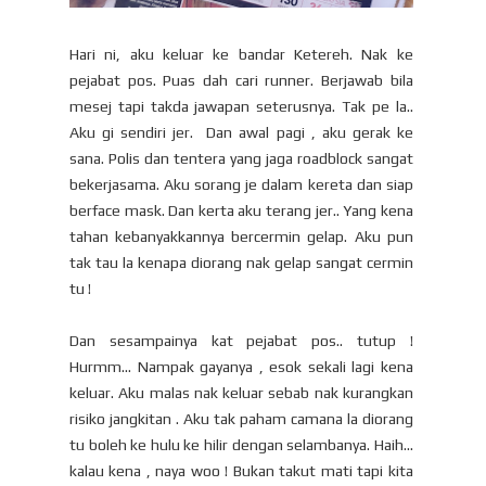
Hari ni, aku keluar ke bandar Ketereh. Nak ke
pejabat pos. Puas dah cari runner. Berjawab bila
mesej tapi takda jawapan seterusnya. Tak pe la..
Aku gi sendiri jer. Dan awal pagi , aku gerak ke
sana. Polis dan tentera yang jaga roadblock sangat
bekerjasama. Aku sorang je dalam kereta dan siap
berface mask. Dan kerta aku terang jer.. Yang kena
tahan kebanyakkannya bercermin gelap. Aku pun
tak tau la kenapa diorang nak gelap sangat cermin
tu !
Dan sesampainya kat pejabat pos.. tutup !
Hurmm... Nampak gayanya , esok sekali lagi kena
keluar. Aku malas nak keluar sebab nak kurangkan
risiko jangkitan . Aku tak paham camana la diorang
tu boleh ke hulu ke hilir dengan selambanya. Haih...
kalau kena , naya woo ! Bukan takut mati tapi kita