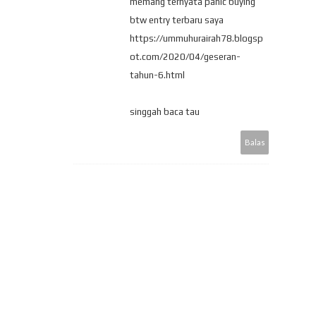
memang ternyata panic buying
btw entry terbaru saya
https://ummuhurairah78.blogsp
ot.com/2020/04/geseran-
tahun-6.html
singgah baca tau
Balas