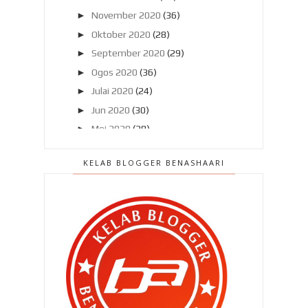
►
November 2020
(36)
►
Oktober 2020
(28)
►
September 2020
(29)
►
Ogos 2020
(36)
►
Julai 2020
(24)
►
Jun 2020
(30)
►
Mei 2020
(28)
►
April 2020
(23)
KELAB BLOGGER BENASHAARI
▼
Mac 2020
(23)
Hari 11 & 12 : Artis-artis kena
hentam dek netizen...
Hari 10 & 11 : Pakej Rangsangan dan
Roti Gardenia
Hari 8 & 9 : Mulai terasa kesan
buruk..