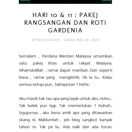
HARI 10 & 11 : PAKEJ
RANGSANGAN DAN ROTI
GARDENIA
BY
BEN ASHAARI
- SABTU, MAC 28, 2020
Semalam , Perdana Menteri Malaysia umumkan
satu pakej khas untuk rakyat Malaysia.
Alhamdulillah , ramai dapat manfaat. Dan seperti
biasa , ramai yang mengkiritk. Ok la tu.. Kalau
semua setuju pun , bahaya kan ? Hehe..
Aku masih tak tau apa yang layak untuk aku. Huhu...
Tak belek pun lagi. Tak memerlukan ? Huhuh..
Sejujurnya , aku kena amik apa yang ditawarkan
skang ni. Maklumlah , job blog sangkut banyak
tahun ni. Tak pe la.. Ada naik dan ada turun.