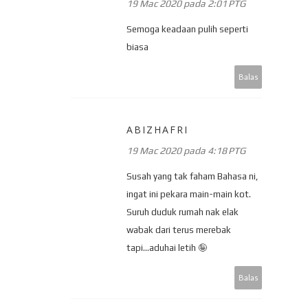
19 Mac 2020 pada 2:01 PTG
Semoga keadaan pulih seperti
biasa
Balas
ABIZHAFRI
19 Mac 2020 pada 4:18 PTG
Susah yang tak faham Bahasa ni,
ingat ini pekara main-main kot.
Suruh duduk rumah nak elak
wabak dari terus merebak
tapi...aduhai letih 🤪
Balas