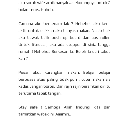
aku suruh wife amik banyak ... sekurangnya untuk 2
bulan terus. Huhuh...
Camana aku bersenam lak ? Hehehe.. aku kena
aktif untuk elakkan aku banyak makan. Nasib baik
aku bawak balik push up board dan abs roller.
Untuk fitness , aku ada stepper di sini.. tangga
rumah ! Hehehe.. Berkesan la.. Boleh la dari takda
kan ?
Pesan aku.. kurangkan makan. Belajar belajar
berpuasa atau paling tidak pun , cuba makan ala
kadar. Jangan boros. Dan rajin rajin bersihkan diri tu
terutama tapak tangan..
Stay safe ! Semoga Allah lindungi kita dan
tamatkan wabak ini. Aaamin..