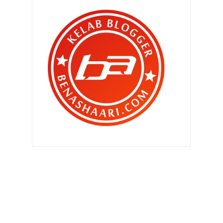
Hari 11 & 12 : Artis-artis kena
hentam dek netizen...
Hari 10 & 11 : Pakej Rangsangan dan
Roti Gardenia
Hari 8 & 9 : Mulai terasa kesan
buruk..
Hari 7&8 : Tekanan mula terasa
Hari 5 & 6 : Terima kasih kerajaan
Malaysia
Bila suami meninggal dunia , apa si
isteri perlu k...
Hari 4 : Sehari sebelum ATM
membantu PDRM
Hari 3 : Susah sangat ke nak ikut
perintah ?