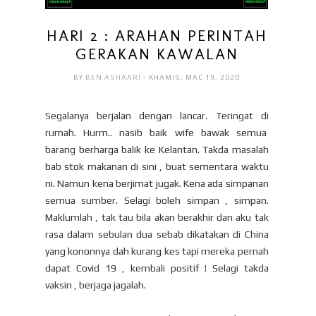
HARI 2 : ARAHAN PERINTAH
GERAKAN KAWALAN
BY
BEN ASHAARI
- KHAMIS, MAC 19, 2020
Segalanya berjalan dengan lancar. Teringat di
rumah. Hurm.. nasib baik wife bawak semua
barang berharga balik ke Kelantan. Takda masalah
bab stok makanan di sini , buat sementara waktu
ni. Namun kena berjimat jugak. Kena ada simpanan
semua sumber. Selagi boleh simpan , simpan.
Maklumlah , tak tau bila akan berakhir dan aku tak
rasa dalam sebulan dua sebab dikatakan di China
yang kononnya dah kurang kes tapi mereka pernah
dapat Covid 19 , kembali positif ! Selagi takda
vaksin , berjaga jagalah.