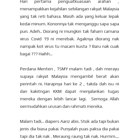
Hari pertama penguatkuasaan arahan ,
menampakkan kejahilan sebilangan rakyat Malaysia
yang tak reti bahasa. Masih ada yang keluar lepak
kedai minum. Kononnya tak menganggu sapa sapa
pun. Adeh.. Diorang ni mungkin tak faham camana
virus Covid 19 ni merebak. Agaknya diorang nak
nampak kot virus tu macam kusta ? Baru nak cuak
bagai ??? Haihh...
Perdana Menteri , TSMY malam tadi , dah merayu
supaya rakyat Malaysia mengambil berat akan
perintah ni. Harapnya hari ke 2 , takda dah isu ni
dan kakitngan KKM dapat menjalankan tugas
mereka dengan lebih lancar lagi. Semoga Allah
oermudahkan urusan dan rahmati mereka.
Malam tadi... diapers Aariz abis. Stok ada tapi bukan
jenis dia biasa pakai. Punyalah puas paksa dia pakai
tapi dia tak nak . Meraung raung tak nak. Hurmm....