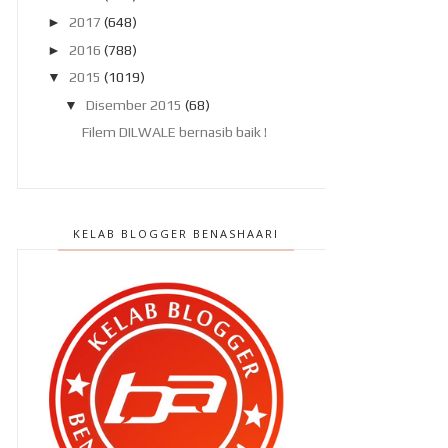
►
2017
(648)
►
2016
(788)
▼
2015
(1019)
▼
Disember 2015
(68)
Filem DILWALE bernasib baik !
TUMI ? Berjenama ke ???
Azam 2016 !
KELAB BLOGGER BENASHAARI
Ten atau Al Quran ?
Kontrak Duta Cosmoderm
dilanjutkan !
Buat dua kerja bagi menampung
kewangan !
Heroes Mens Wash : Produk khas
untuk lelaki !