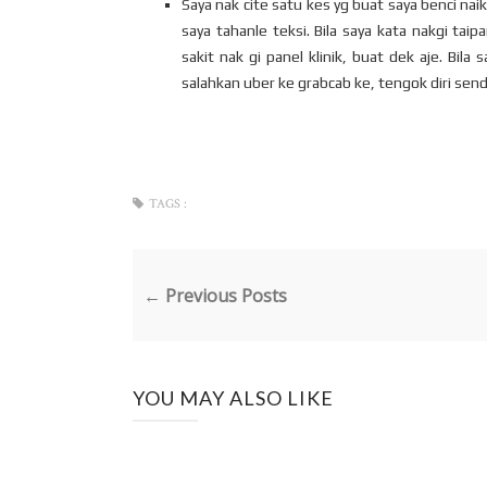
Saya nak cite satu kes yg buat saya benci nai
saya tahanle teksi. Bila saya kata nakgi tai
sakit nak gi panel klinik, buat dek aje. Bila
salahkan uber ke grabcab ke, tengok diri send
TAGS :
← Previous Posts
YOU MAY ALSO LIKE