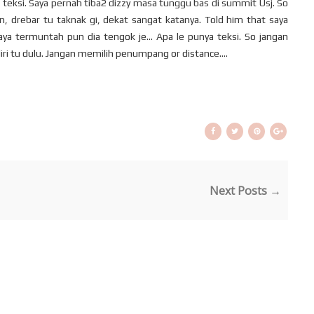
k teksi. Saya pernah tiba2 dizzy masa tunggu bas di summit Usj. So
pan, drebar tu taknak gi, dekat sangat katanya. Told him that saya
 saya termuntah pun dia tengok je... Apa le punya teksi. So jangan
iri tu dulu. Jangan memilih penumpang or distance....
Next Posts →