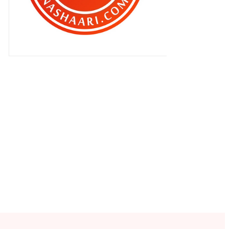
Kalau mereka sepakat !
Aku botak kepala sebab kutu ..
14 jam perjalanan dari Kelantan !
Akukah yang patut malu ?
Kelantan : Kerana sebuah
senyuman...
Berhenti kerja untuk jadi blogger
sepenuh masa ?
Kelantan : Bila mak mertua masak !
Kali pertama bayar zakat
pendapatan !
Mulakan berpantang kerana
migrain !