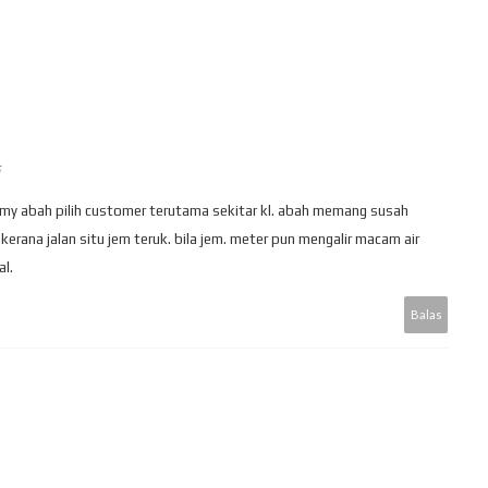
 my abah pilih customer terutama sekitar kl. abah memang susah
kerana jalan situ jem teruk. bila jem. meter pun mengalir macam air
l.
Balas