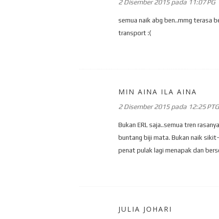
2 Disember 2015 pada 11:07 PG
semua naik abg ben..mmg terasa betul
transport :(
MIN AINA ILA AINA
2 Disember 2015 pada 12:25 PTG
Bukan ERL saja..semua tren rasany
buntang biji mata. Bukan naik sikit
penat pulak lagi menapak dan bers
JULIA JOHARI