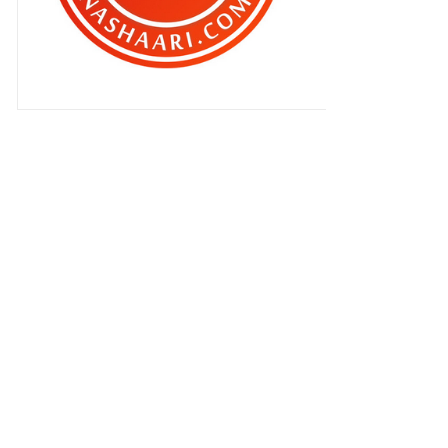
Kalau mereka sepakat !
Aku botak kepala sebab kutu ..
14 jam perjalanan dari Kelantan !
Akukah yang patut malu ?
Kelantan : Kerana sebuah
senyuman...
Berhenti kerja untuk jadi blogger
sepenuh masa ?
Kelantan : Bila mak mertua masak !
Kali pertama bayar zakat
pendapatan !
Mulakan berpantang kerana
migrain !