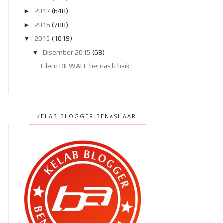
►
2017
(648)
►
2016
(788)
▼
2015
(1019)
▼
Disember 2015
(68)
Filem DILWALE bernasib baik !
TUMI ? Berjenama ke ???
Azam 2016 !
KELAB BLOGGER BENASHAARI
Ten atau Al Quran ?
Kontrak Duta Cosmoderm
dilanjutkan !
Buat dua kerja bagi menampung
kewangan !
Heroes Mens Wash : Produk khas
untuk lelaki !