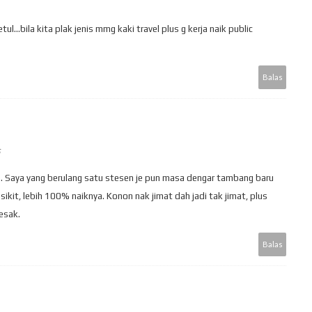
...bila kita plak jenis mmg kaki travel plus g kerja naik public
Balas
a. Saya yang berulang satu stesen je pun masa dengar tambang baru
-sikit, lebih 100% naiknya. Konon nak jimat dah jadi tak jimat, plus
esak.
Balas