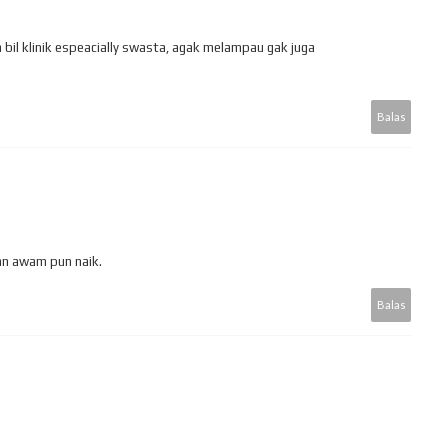
 bil klinik espeacially swasta, agak melampau gak juga
Balas
an awam pun naik.
Balas