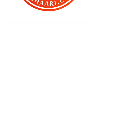
Sekejapnya masa berlalu...
Buffet Ramadan 2017 : Warna
Warna Ramadhan di Marr...
Cara selesaikan masalah 'Admin
Whatsapp Boleh Dipe...
Boleh buat lawan wrestling !
Buffet Ramadan " Halaman Haji
Saad" di Seri Pacifi...
Review Guardians Of The Galaxy :
Vol 2
Nur Zahra Iman , kakak yang baik
tapi..
Akhirnya , aku tewas !
Dia dah mula bergaya ! Princess