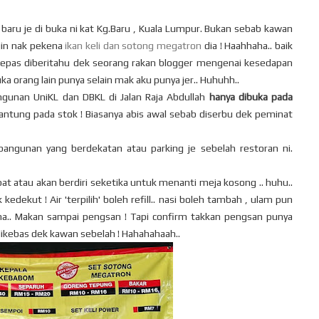
aru je di buka ni kat Kg.Baru , Kuala Lumpur. Bukan sebab kawan
gin nak pekena
ikan keli dan sotong megatron
dia ! Haahhaha.. baik
elepas diberitahu dek seorang rakan blogger mengenai kesedapan
 suka orang lain punya selain mak aku punya jer.. Huhuhh..
ngunan UniKL dan DBKL di Jalan Raja Abdullah
hanya dibuka pada
gantung pada stok ! Biasanya abis awal sebab diserbu dek peminat
 bangunan yang berdekatan atau parking je sebelah restoran ni.
at atau akan berdiri seketika untuk menanti meja kosong .. huhu..
 kedekut ! Air 'terpilih' boleh refill.. nasi boleh tambah , ulam pun
haha.. Makan sampai pengsan ! Tapi confirm takkan pengsan punya
 dikebas dek kawan sebelah ! Hahahahaah..