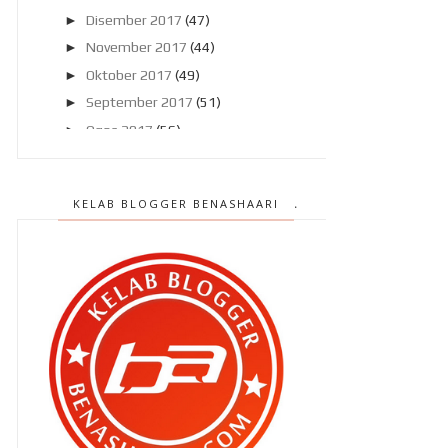
►
Disember 2017
(47)
►
November 2017
(44)
►
Oktober 2017
(49)
►
September 2017
(51)
►
Ogos 2017
(56)
►
Julai 2017
(46)
►
Jun 2017
(47)
KELAB BLOGGER BENASHAARI
►
Mei 2017
(58)
▼
April 2017
(75)
Merokok itu membahagiakan dan
makanlah selagi boleh !
Tak semua ayam di Nando's sama
rasanya ?
Impian mereka akhirnya tercapai ,
bersama AYDEN AV...