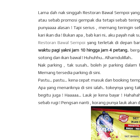
Lama dah nak singgah Restoran Bawal Sempoi yang b
atau sebab promosi gempak dia tetapi sebab terin
punyaaaa alasan ! Tapi serius , memang teringin s
kari ikan dia ! Bukan apa , bab kari ni.. aku payah nak
Restoran Bawal Sempoi
yang terletak di depan ba
waktu pagi yakni jam 10 hingga jam 4 petang
.. ber
sotong dan ikan bawal ! Huhuhhu.. Alhamdulillah..
Nak parking , tak susah.. boleh je parking dalam
Memang tersedia parking di sini.
Pastu... pastu... kena cepat masuk dan booking temp
Apa yang menariknya di sini ialah.. tokeynya yang tak
begitu juga ! Haaaaa... Lauk je kena bayar ! Haha
sebab rugi ! Pengsan nanti , korang punya lauk akan