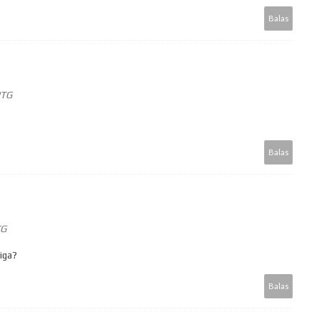
Balas
PTG
Balas
TG
tiga?
Balas