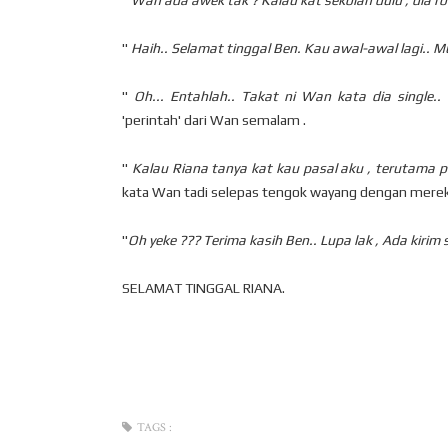
"
Wan ada awek tak ? Kalau kat sekolah dulu , dia rome
"
Haih.. Selamat tinggal Ben. Kau awal-awal lagi.. 
"
Oh... Entahlah.. Takat ni Wan kata dia single.. 
'perintah' dari Wan semalam .
"
Kalau Riana tanya kat kau pasal aku , terutama pasa
kata Wan tadi selepas tengok wayang dengan merek
"
Oh yeke ??? Terima kasih Ben.. Lupa lak , Ada kirim
SELAMAT TINGGAL RIANA.
TAGS :