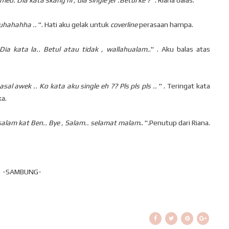
o. Dia kata skang ni , dia single jer .Betul ke ?
". Riana balas.
Muhahahha ..
". Hati aku gelak untuk
coverline
perasaan hampa.
Dia kata la.. Betul atau tidak , wallahualam.
." . Aku balas atas
l awek .. Ko kata aku single eh ?? Pls pls pls ..
" . Teringat kata
a.
 salam kat Ben.. Bye , Salam.. selamat malam
.. ".Penutup dari Riana.
-SAMBUNG-