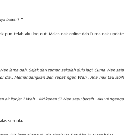
nya boleh
? "
ok pun telah aku log out. Malas nak online dah.Cuma nak update
an lama dah. Sejak dari zaman sekolah dulu lagi. Cuma Wan saja
ior dia.. Memandangkan Ben rapat ngan Wan , Ana nak tau lebih
n air liur jer ? Wah .. kiri kanan Si Wan sapu bersih.. Aku ni nganga
balas semula.