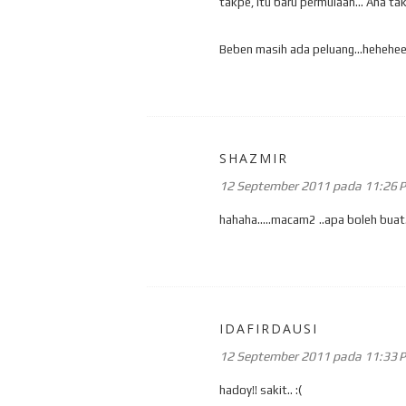
takpe, itu baru permulaan... Ana tak
Beben masih ada peluang...hehehe
SHAZMIR
12 September 2011 pada 11:26 
hahaha.....macam2 ..apa boleh buat..
IDAFIRDAUSI
12 September 2011 pada 11:33 
hadoy!! sakit.. :(