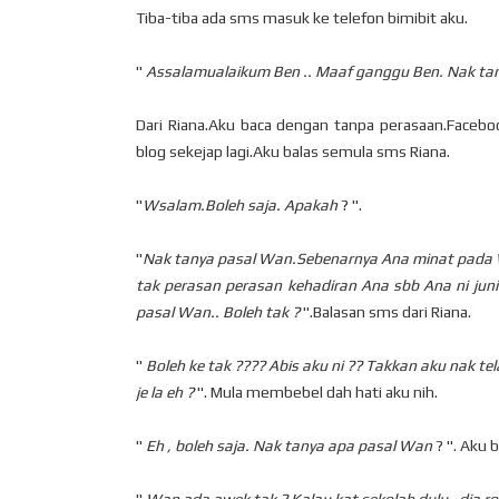
Tiba-tiba ada sms masuk ke telefon bimibit aku.
"
Assalamualaikum Ben .. Maaf ganggu Ben. Nak ta
Dari Riana.Aku baca dengan tanpa perasaan.Facebo
blog sekejap lagi.Aku balas semula sms Riana.
"
Wsalam.Boleh saja. Apakah
? ".
"
Nak tanya pasal Wan.Sebenarnya Ana minat pada W
tak perasan perasan kehadiran Ana sbb Ana ni jun
pasal Wan.. Boleh tak ?
".Balasan sms dari Riana.
"
Boleh ke tak ???? Abis aku ni ?? Takkan aku nak tela
je la eh ?
". Mula membebel dah hati aku nih.
"
Eh , boleh saja. Nak tanya apa pasal Wan
? ". Aku 