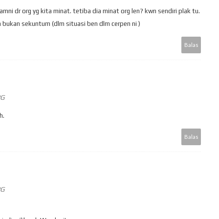
mni dr org yg kita minat. tetiba dia minat org len? kwn sendiri plak tu.
a bukan sekuntum (dlm situasi ben dlm cerpen ni )
Balas
PG
h.
Balas
PG