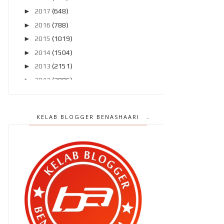
►
2017
(648)
►
2016
(788)
►
2015
(1019)
►
2014
(1504)
►
2013
(2151)
►
2012
(2986)
▼
2011
(4966)
►
Disember 2011
(303)
KELAB BLOGGER BENASHAARI
►
November 2011
(299)
►
Oktober 2011
(418)
▼
September 2011
(390)
Akan ku miliki hatimu itu .. (2:19)
Tersembur air ! Khairul Fahmi
didapati bersalah ke...
"Kalau abang tidur rumah