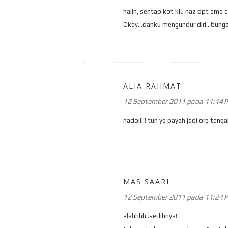
haiih, sentap kot klu naz dpt sms ca
Okey...dahku mengundur diri...bung
ALIA RAHMAT
12 September 2011 pada 11:14 
hadoii!!! tuh yg payah jadi org tenga
MAS SAARI
12 September 2011 pada 11:24 
alahhhh..sedihnya!