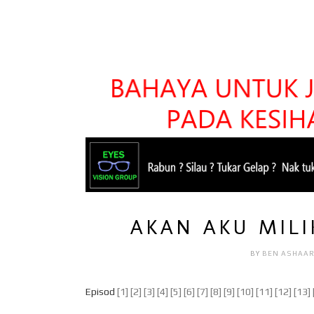
AKAN AKU MILIK
BY
BEN ASHAA
Episod
[1]
[2]
[3]
[4]
[5]
[6]
[7]
[8]
[9]
[10]
[11]
[12]
[13]