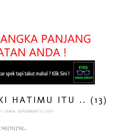
I HATIMU ITU .. (13)
RI
- ISNIN, SEPTEMBER 12, 2011
[14]
[15]
[16]
..