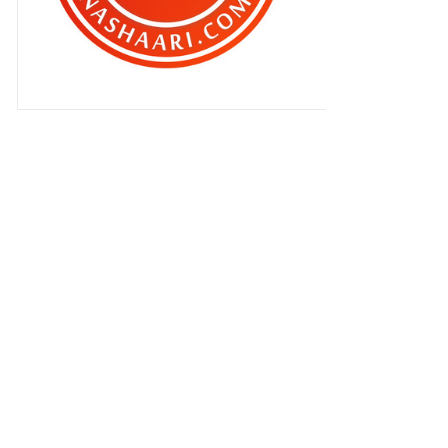
perempuan lain , camana ? "
Anak Chef Wan bakal bertunang
Akan ku miliki hatimu itu .. (2:18)
Kakitangan kerajaan bakal naik gaji
sehingga 40% t...
"Baiklah.. Saya mengaku saya
menikah lagi .."
Bila lif berbau busuk ..
Bila Chef Wan pertikaikan
persandingan Norman Haki...
Kesian Norman Hakim dan Memey
Suhaiza..
Senarai Klinik 1MALAYSIA
Apabila suami rogol isteri !