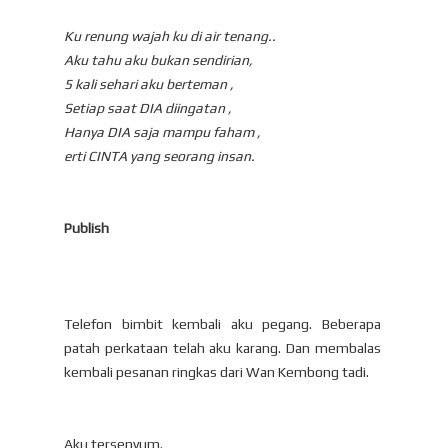
Ku renung wajah ku di air tenang..
Aku tahu aku bukan sendirian,
5 kali sehari aku berteman ,
Setiap saat DIA diingatan ,
Hanya DIA saja mampu faham ,
erti CINTA yang seorang insan.
Publish
Telefon bimbit kembali aku pegang. Beberapa
patah perkataan telah aku karang. Dan membalas
kembali pesanan ringkas dari Wan Kembong tadi.
Aku tersenyum.