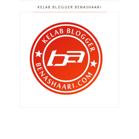
▼
2011
(4966)
KELAB BLOGGER BENASHAARI
►
Disember 2011
(303)
►
November 2011
(299)
►
Oktober 2011
(418)
▼
September 2011
(390)
Akan ku miliki hatimu itu .. (2:19)
Tersembur air ! Khairul Fahmi
didapati bersalah ke...
"Kalau abang tidur rumah
perempuan lain , camana ? "
Anak Chef Wan bakal bertunang
Akan ku miliki hatimu itu .. (2:18)
Kakitangan kerajaan bakal naik gaji
sehingga 40% t...
"Baiklah.. Saya mengaku saya