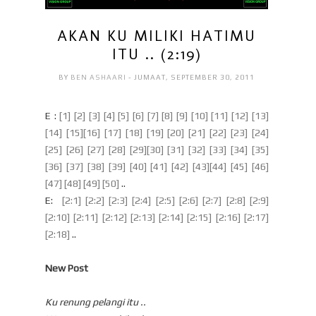
AKAN KU MILIKI HATIMU
ITU .. (2:19)
BY
BEN ASHAARI
- JUMAAT, SEPTEMBER 30, 2011
E :
[1]
[2]
[3]
[4]
[5]
[6]
[7]
[8]
[9]
[10]
[11]
[12]
[13]
[14]
[15]
[16]
[17]
[18]
[19]
[20]
[21]
[22]
[23]
[24]
[25]
[26]
[27]
[28]
[29]
[30]
[31]
[32]
[33]
[34]
[35]
[36]
[37]
[38]
[39]
[40]
[41]
[42]
[43]
[44]
[45]
[46]
[47]
[48]
[49]
[50]
..
E:
[2:1]
[2:2]
[2:3]
[2:4]
[2:5]
[2:6]
[2:7]
[2:8]
[2:9]
[2:10]
[2:11]
[2:12]
[2:13]
[2:14]
[2:15]
[2:16]
[2:17]
[2:18]
..
New Post
Ku renung pelangi itu ..