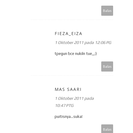
Balas
FIEZA_EIZA
1 Oktober 2011 pada 12:06 PG
tpegun bce nukiln tue,,,:)
Balas
MAS SAARI
1 Oktober 2011 pada
10:47 PTG
puitisnya...suka!
Balas