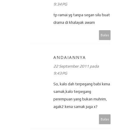
9:34 PG
tp ramai yg tanpa segan silu buat
drama di khalayak awam
Balas
ANDAIANNYA
22 September 2011 pada
9:43 PG
So, kalo dah terpegang babi kena
samak,kalo terpegang
perempuan yang bukan muhrim,
agak2 kena samak juga x?
Balas