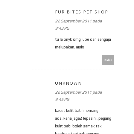
FUR BITES PET SHOP
22 September 2011 pada
9:43 PG
tu la bnyk orng lupe dan sengaja
melupakan. aish!
Balas
UNKNOWN
22 September 2011 pada
9:45 PG
kasut kulit babi memang
ada..kena jaga2 lepas ni..pegang
kulit babi boleh samak tak
berdosa tapi bab pegang