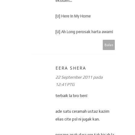
eksiden...
[U]
Here In My Home
[U]
Ah Long perosak harta awam!
Balas
EERA SHERA
22 September 2011 pada
12:41 PTG
terbaik la bro ben!
ade satu ceramah ustaz kazim
elias cite psl ni jugak kan.
pegang anak dara org tak kisah la