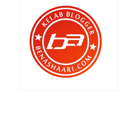
►
November 2011
(299)
►
Oktober 2011
(418)
▼
September 2011
(390)
Akan ku miliki hatimu itu .. (2:19)
Tersembur air ! Khairul Fahmi
didapati bersalah ke...
"Kalau abang tidur rumah
perempuan lain , camana ? "
Anak Chef Wan bakal bertunang
Akan ku miliki hatimu itu .. (2:18)
Kakitangan kerajaan bakal naik gaji
sehingga 40% t...
"Baiklah.. Saya mengaku saya
menikah lagi .."
Bila lif berbau busuk ..