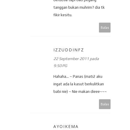
tanggan bukan muhrim? dia tk
fikir kesitu.
Balas
IZZUDDINFZ
22 September 2011 pada
9:50 PG
Hahaha... ~ Panas (mati2 aku
ingat ada la kasut berkulitkan
babi nie) ~ Nie makan dieee~~~
Balas
AYOIKEMA