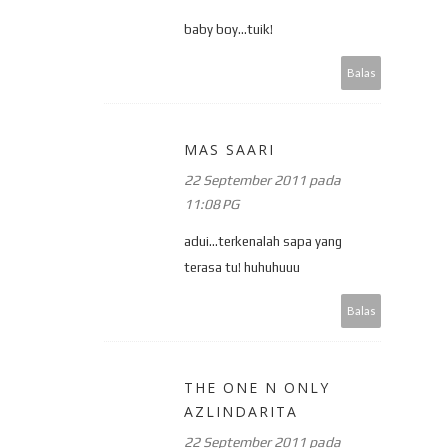
baby boy...tuik!
Balas
MAS SAARI
22 September 2011 pada
11:08 PG
adui...terkenalah sapa yang
terasa tu! huhuhuuu
Balas
THE ONE N ONLY
AZLINDARITA
22 September 2011 pada