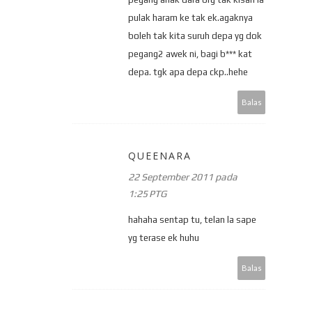
pulak haram ke tak ek.agaknya
boleh tak kita suruh depa yg dok
pegang2 awek ni, bagi b*** kat
depa. tgk apa depa ckp..hehe
Balas
QUEENARA
22 September 2011 pada
1:25 PTG
hahaha sentap tu, telan la sape
yg terase ek huhu
Balas