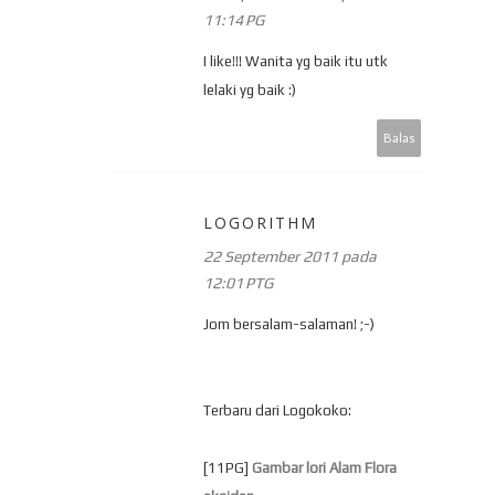
11:14 PG
I like!!! Wanita yg baik itu utk
lelaki yg baik :)
Balas
LOGORITHM
22 September 2011 pada
12:01 PTG
Jom bersalam-salaman! ;-)
Terbaru dari Logokoko:
[11PG]
Gambar lori Alam Flora