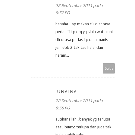
22 September 2011 pada
9:52 PG
hahaha... sp makan cili dier rasa
pedas !!! tp org yg slalu wat cmni
dh x rasa pedas tp rasa manis
jer.. sbb 2 tak tau halal dan
haram...
Balas
JUNAINA
22 September 2011 pada
9:55 PG
subhanallah...banyak yg terlupa
atau buat2 terlupa dan juga tak
ingin ambik tahu.