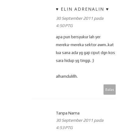
♥ ELIN ADRENALIN ♥
30 September 2011 pada
4:50 PTG
apa pun bersyukur lah yer
mereka-mereka sektor awm..kat
lua sana ada yg gaji ciput dgn kos
sara hidup yg tinggi. ;)
alhamdulillh.
Balas
Tanpa Nama
30 September 2011 pada
4:53 PTG