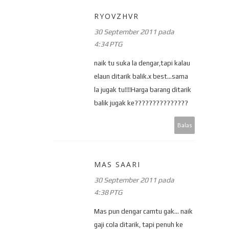
RYOVZHVR
30 September 2011 pada
4:34 PTG
naik tu suka la dengar,tapi kalau
elaun ditarik balik.x best...sama
la jugak tu!!!!Harga barang ditarik
balik jugak ke???????????????
Balas
MAS SAARI
30 September 2011 pada
4:38 PTG
Mas pun dengar camtu gak... naik
gaji cola ditarik, tapi penuh ke