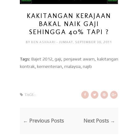
KAKITANGAN KERAJAAN
BAKAL NAIK GAJI
SEHINGGA 40% TAPI ?
BY
BEN ASHAARI
- JUMAAT, SEPTEMBER 30, 2011
Tags:
Bajet 2012
,
gaji
,
penjawat awam
,
kakitangan
kontrak
,
kementerian
,
malaysia
,
najib
TAGS :
← Previous Posts
Next Posts →