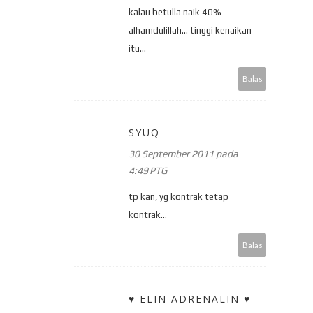
kalau betulla naik 40%
alhamdulillah... tinggi kenaikan
itu...
Balas
SYUQ
30 September 2011 pada
4:49 PTG
tp kan, yg kontrak tetap
kontrak...
Balas
♥ ELIN ADRENALIN ♥