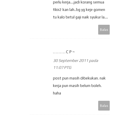
perlu kerja....jadi korang semua
fikir2 kan lah..bg yg keje gomen
tu kalo betul gaji naik syukur la....
Balas
.........CP~
30 September 2011 pada
11:07 PTG
post pun masih dibekukan. nak
kerja pun masih belum boleh.
haha
Balas