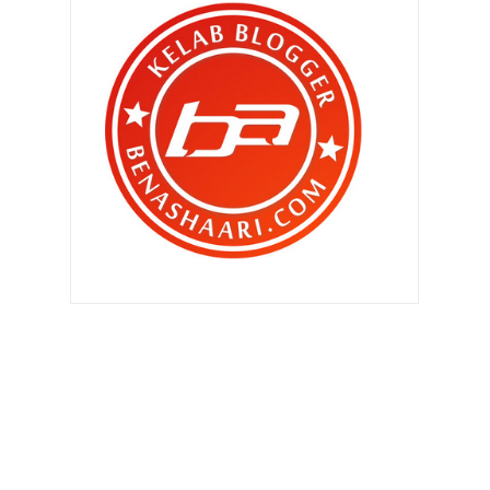
►
Oktober 2011
(418)
▼
September 2011
(390)
Akan ku miliki hatimu itu .. (2:19)
Tersembur air ! Khairul Fahmi
didapati bersalah ke...
"Kalau abang tidur rumah
perempuan lain , camana ? "
Anak Chef Wan bakal bertunang
Akan ku miliki hatimu itu .. (2:18)
Kakitangan kerajaan bakal naik gaji
sehingga 40% t...
"Baiklah.. Saya mengaku saya
menikah lagi .."
Bila lif berbau busuk ..