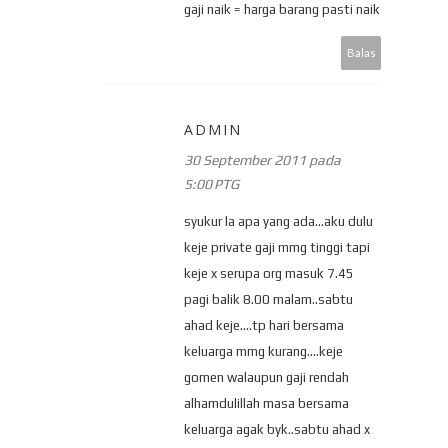
gaji naik = harga barang pasti naik
Balas
ADMIN
30 September 2011 pada
5:00 PTG
syukur la apa yang ada...aku dulu
keje private gaji mmg tinggi tapi
keje x serupa org masuk 7.45
pagi balik 8.00 malam..sabtu
ahad keje....tp hari bersama
keluarga mmg kurang....keje
gomen walaupun gaji rendah
alhamdulillah masa bersama
keluarga agak byk..sabtu ahad x