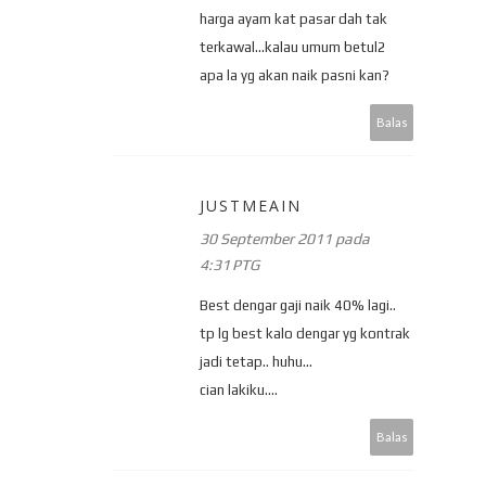
harga ayam kat pasar dah tak
terkawal...kalau umum betul2
apa la yg akan naik pasni kan?
Balas
JUSTMEAIN
30 September 2011 pada
4:31 PTG
Best dengar gaji naik 40% lagi..
tp lg best kalo dengar yg kontrak
jadi tetap.. huhu...
cian lakiku....
Balas