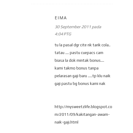
EIMA
30 September 2011 pada
4:04 PTG
tu la pasal dgr cite nk tarik cola..
tatau .... pastu cuepacs cam
biasa la dok mintak bonus....
kami takmo bonus tanpa
pelarasan gaji baru .....tp klu naik
gaji pastu bg bonus kami nak
http://mysweetzlife.blogspot.co
m/2011/09/kakitangan-awam-
naik-gaji.html