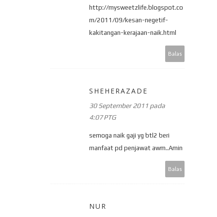
http://mysweetzlife.blogspot.co
m/2011/09/kesan-negetif-
kakitangan-kerajaan-naik.html
Balas
SHEHERAZADE
30 September 2011 pada
4:07 PTG
semoga naik gaji yg btl2 beri
manfaat pd penjawat awm..Amin
Balas
NUR