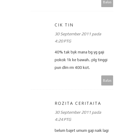
Balas
CIK TIN
30 September 2011 pada
4:20 PTG
40% tak byk mana bg yg gaji
pokok 1k ke bawah.. plg tinggi
pun dlm rm 400 kot.
Balas
ROZITA CERITAITA
30 September 2011 pada
4:24 PTG
belum bajet umum gaji naik lagi