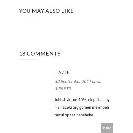
YOU MAY ALSO LIKE
18 COMMENTS
- AZIE -
30 September 2011 pada
3:59 PTG
fuhh..byk tue 40%, nk pilihanraya
nie, rezeki org gomen melimpah
betul opsss hehehehe..
Balas