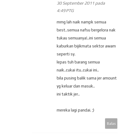
30 September 2011 pada
4:49 PTG
mmg lah naik nampk semua
best..semua nafsu bergelora nak
tukau semuanya!..ini semua
kaburkan bijikmata sektor awam
seperti sy.
lepas tuh barang semua
naik..cukai itu..cukai ini..
bila pusing balik sama jer amount
yg keluar dan masuk..
ini taktik jer..
mereka lagi pandai. ;)
Balas