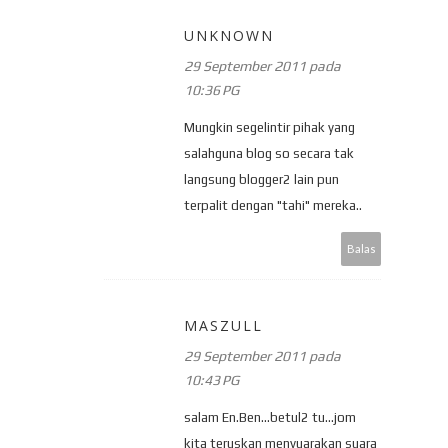
UNKNOWN
29 September 2011 pada
10:36 PG
Mungkin segelintir pihak yang
salahguna blog so secara tak
langsung blogger2 lain pun
terpalit dengan "tahi" mereka..
Balas
MASZULL
29 September 2011 pada
10:43 PG
salam En.Ben...betul2 tu...jom
kita teruskan menyuarakan suara