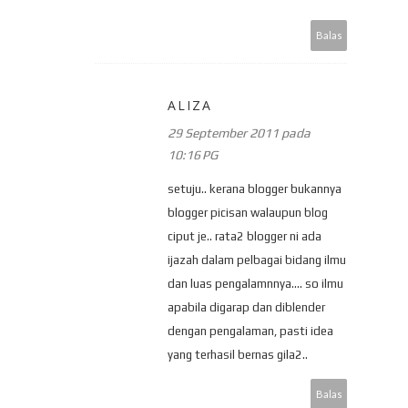
Balas
ALIZA
29 September 2011 pada
10:16 PG
setuju.. kerana blogger bukannya
blogger picisan walaupun blog
ciput je.. rata2 blogger ni ada
ijazah dalam pelbagai bidang ilmu
dan luas pengalamnnya.... so ilmu
apabila digarap dan diblender
dengan pengalaman, pasti idea
yang terhasil bernas gila2..
Balas