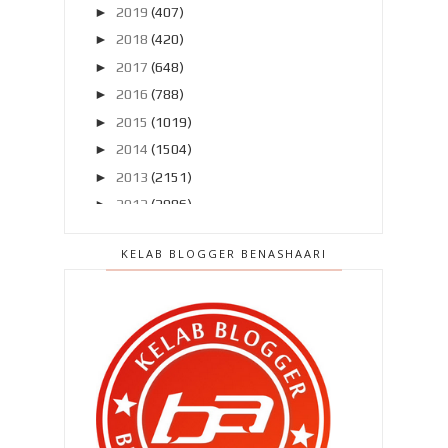
►
2019
(407)
►
2018
(420)
►
2017
(648)
►
2016
(788)
►
2015
(1019)
►
2014
(1504)
►
2013
(2151)
►
2012
(2986)
▼
2011
(4966)
KELAB BLOGGER BENASHAARI
►
Disember 2011
(303)
►
November 2011
(299)
►
Oktober 2011
(418)
▼
September 2011
(390)
Akan ku miliki hatimu itu .. (2:19)
Tersembur air ! Khairul Fahmi
didapati bersalah ke...