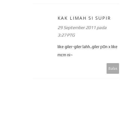
KAK LIMAH SI SUPIR
29 September 2011 pada
3:27 PTG
like giler-giler lahh..giler p0n x like
mcm ni~
Balas