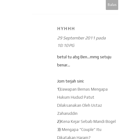
Balas
HYHHH
29 September 2011 pada
10:10 PG
betul tu abg Ben...mmg setuju
benar...
Jom terjah sini:
1)
Jawapan Bernas Mengapa
Hukum Hudud Patut
Dilaksanakan Oleh Ustaz
Zaharuddin
2)
Kena Kejar Sebab Mandi Bogel
3)
Mengapa “Couple” Itu
Dikatakan Haram?