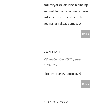
hati rakyat dalam blog n diharap
semua blogger tetap menyokong
antara satu sama lain untuk
keamanan rakyat semua...:)
Balas
YANAMIB
29 September 2011 pada
10:46 PG
blogger ni telus dan jujur. =)
Balas
C`AYOB.COM