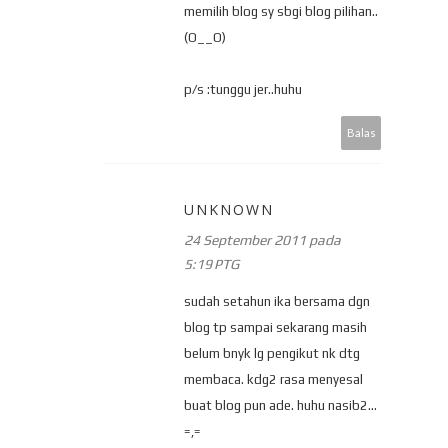
memilih blog sy sbgi blog pilihan..
(O__O)
p/s :tunggu jer..huhu
Balas
UNKNOWN
24 September 2011 pada
5:19 PTG
sudah setahun ika bersama dgn
blog tp sampai sekarang masih
belum bnyk lg pengikut nk dtg
membaca. kdg2 rasa menyesal
buat blog pun ade. huhu nasib2...
=,=