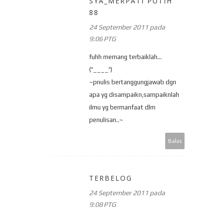
SYA_MERPATI PUTIH
88
24 September 2011 pada
9:06 PTG
fuhh memang terbaiklah...
(^____^)
~pnulis bertanggungjawab dgn
apa yg disampaikn,sampaiknlah
ilmu yg bermanfaat dlm
penulisan..~
Balas
TERBELOG
24 September 2011 pada
9:08 PTG