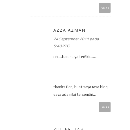
Balas
AZZA AZMAN
24 September 2011 pada
5:48 PTG
oh.....baru saya terfikir.......
thanks Ben, buat saya rasa blog
saya ada nilai tersendiri...
Balas
ZUL FATTAH