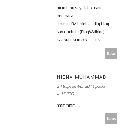
mcm blog saya lah kurang
pembaca...
lepas ni BA boleh ah dtg blog
saya. hehehe(BlogWalking)
SALAM UKHUWAH FILLAH
Balas
NIENA MUHAMMAD
24 September 2011 pada
4:15 PTG
hmmmmm.....
Balas