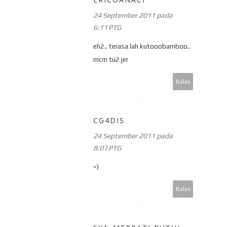
24 September 2011 pada
6:11 PTG
eh2.. terasa lah kutooobamboo..
mcm tu2 jer
Balas
CG4DIS
24 September 2011 pada
8:07 PTG
=)
Balas