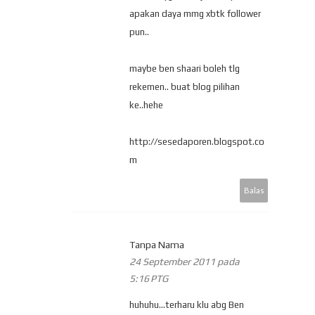
apakan daya mmg xbtk follower
pun..
maybe ben shaari boleh tlg
rekemen.. buat blog pilihan
ke..hehe
http://sesedaporen.blogspot.co
m
Balas
Tanpa Nama
24 September 2011 pada
5:16 PTG
huhuhu...terharu klu abg Ben