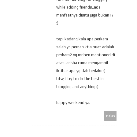
while adding friends..ada
manfaatnya disitu juga bukan??
:)
tapi kadang kala apa perkara
salah yg pernah ktia buat adalah
perkara2 yg mr.ben mentioned di
atas..arisha cuma mengambil
iktibar apa yg tlah berlaku :)
btw, i try to do the best in
blogging and anything :)
happy weekend ya.
Balas