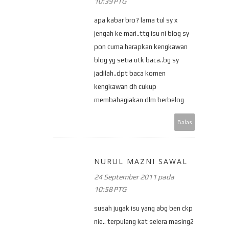
10:39 PTG
apa kabar bro? lama tul sy x
jengah ke mari..ttg isu ni blog sy
pon cuma harapkan kengkawan
blog yg setia utk baca..bg sy
jadilah..dpt baca komen
kengkawan dh cukup
membahagiakan dlm berbelog
Balas
NURUL MAZNI SAWAL
24 September 2011 pada
10:58 PTG
susah jugak isu yang abg ben ckp
nie.. terpulang kat selera masing2