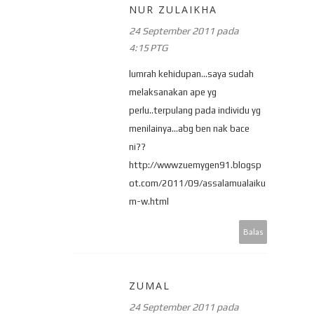
NUR ZULAIKHA
24 September 2011 pada
4:15 PTG
lumrah kehidupan...saya sudah
melaksanakan ape yg
perlu..terpulang pada individu yg
menilainya...abg ben nak bace
ni??
http://wwwzuemygen91.blogsp
ot.com/2011/09/assalamualaiku
m-w.html
Balas
ZUMAL
24 September 2011 pada