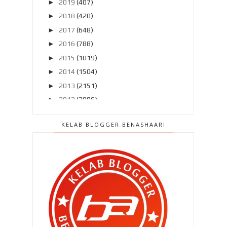
►
2019
(407)
►
2018
(420)
►
2017
(648)
►
2016
(788)
►
2015
(1019)
►
2014
(1504)
►
2013
(2151)
►
2012
(2986)
▼
2011
(4966)
KELAB BLOGGER BENASHAARI
►
Disember 2011
(303)
►
November 2011
(299)
►
Oktober 2011
(418)
▼
September 2011
(390)
Akan ku miliki hatimu itu .. (2:19)
Tersembur air ! Khairul Fahmi
didapati bersalah ke...