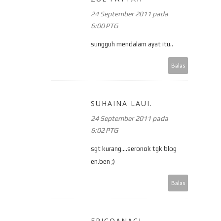
24 September 2011 pada
6:00 PTG
sungguh mendalam ayat itu..
Balas
SUHAINA LAUI.
24 September 2011 pada
6:02 PTG
sgt kurang....seronok tgk blog
en.ben ;)
Balas
ERICOANACI