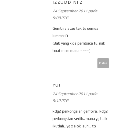
IZZUDDINFZ
24 September 2011 pada
5:08 PTG
Gembira atau tak tu semua
lumrah :D
(Bab yang x de pembaca tu, nak
buat mcm mana ~~~~)
Balas
YUI
24 September 2011 pada
5:12 PTG
kdg2 perkongsian gembira.. kdg2
perkongsian sedih.. mana yg baik
ikutlah.. yg x elok jauhi.. tp