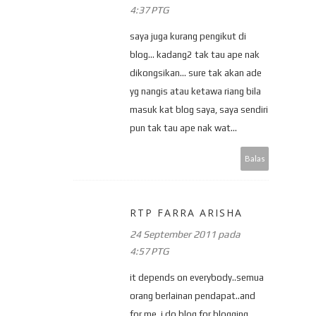
4:37 PTG
saya juga kurang pengikut di
blog... kadang2 tak tau ape nak
dikongsikan... sure tak akan ade
yg nangis atau ketawa riang bila
masuk kat blog saya, saya sendiri
pun tak tau ape nak wat...
Balas
RTP FARRA ARISHA
24 September 2011 pada
4:57 PTG
it depends on everybody..semua
orang berlainan pendapat..and
for me, i do blog for blogging