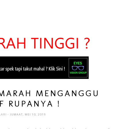
 MARAH MENGANGGU
F RUPANYA !
AARI
- JUMAAT, MEI 10, 2019