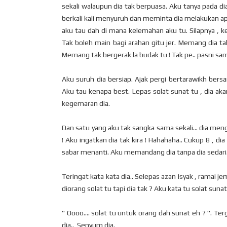
sekali walaupun dia tak berpuasa. Aku tanya pada d
berkali kali menyuruh dan meminta dia melakukan ap
aku tau dah di mana kelemahan aku tu. Silapnya , k
Tak boleh main bagi arahan gitu jer. Memang dia ta
Memang tak bergerak la budak tu ! Tak pe.. pasni s
Aku suruh dia bersiap. Ajak pergi bertarawikh bers
Aku tau kenapa best. Lepas solat sunat tu , dia a
kegemaran dia.
Dan satu yang aku tak sangka sama sekali... dia men
! Aku ingatkan dia tak kira ! Hahahaha.. Cukup 8 , di
sabar menanti. Aku memandang dia tanpa dia sedari.
Teringat kata kata dia.. Selepas azan Isyak , ramai j
diorang solat tu tapi dia tak ? Aku kata tu solat sunat
" Oooo.... solat tu untuk orang dah sunat eh ? ". T
dia.. Senyum dia.