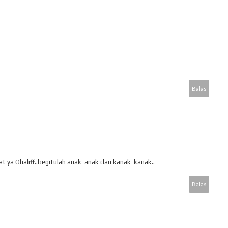
Balas
nat ya Qhaliff..begitulah anak-anak dan kanak-kanak..
Balas