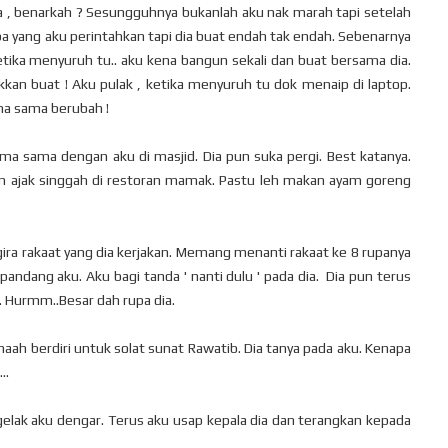
ia , benarkah ? Sesungguhnya bukanlah aku nak marah tapi setelah
a yang aku perintahkan tapi dia buat endah tak endah. Sebenarnya
etika menyuruh tu.. aku kena bangun sekali dan buat bersama dia.
kkan buat ! Aku pulak , ketika menyuruh tu dok menaip di laptop.
ama sama berubah !
ama sama dengan aku di masjid. Dia pun suka pergi. Best katanya.
kan ajak singgah di restoran mamak. Pastu leh makan ayam goreng
gira rakaat yang dia kerjakan. Memang menanti rakaat ke 8 rupanya
a pandang aku. Aku bagi tanda ' nanti dulu ' pada dia. Dia pun terus
 Hurmm..Besar dah rupa dia.
emaah berdiri untuk solat sunat Rawatib. Dia tanya pada aku. Kenapa
...
ergelak aku dengar. Terus aku usap kepala dia dan terangkan kepada