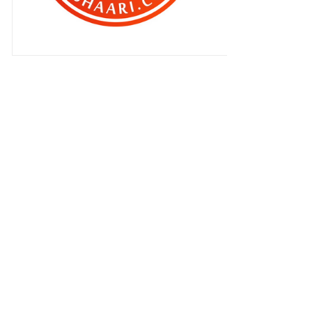
rumah.. "
Terkena jugak aku dengan '
Groulier'!
Kalau sayangkan abang , jangan
masak..
" Zahra ada daddy. Aariz ada ibu.
Qhaliff takda sa...
Kenapa aku pergi gym jugak di
bulan Ramadan ?
Selamat Tinggal Sony ku sayang !
Sebelum korang nak kasi kawan
korang pinjam duit ,...
Tak sanggup aku terlepas sahur
lagi !