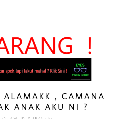
? ALAMAKK , CAMANA
K ANAK AKU NI ?
I
- SELASA, DISEMBER 27, 2022