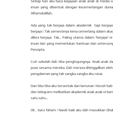
Setiap hari aku baca kejayaan anak anak di media 
insan yang dibentuk dengan kecemerlangan dunia
Alhamdulillah..
Ada yang tak berjaya dalam akademik tapi berjaya
berjaya ! Tak semestinya kena cemerlang dalam aka
dikira berjaya. Tak... Paling utama dalam 'berjaya
insan lain yang memerlukan bantuan dan seterusnya
Pencipta.
Cuti sekolah dah tiba penghujungnya. Anak anak dah
puas sesama mereka. Dah merasa ditinggalkan oleh ib
pengalaman yang tak sangka sangka aku rasai.
Dan tiba tiba aku tersentak dari lamunan ! Kecoh bab
dan telegram melibatkan akademik anak anak ni banya
satu satu...
Ok , baru faham ! Nasib baik aku dah masukkan Qh