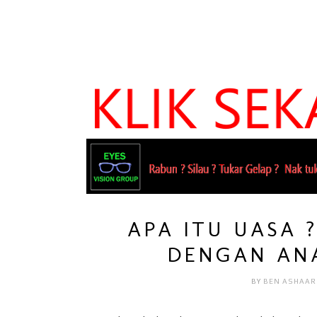
APA ITU UASA 
DENGAN ANA
BY
BEN ASHAAR