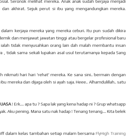
sosial. Seronok melihat mereka. Anak anak sudah berjaya menjadi
 dan akhirat. Sejuk perut si ibu yang mengandungkan mereka.
 dalam kerjaya mereka yang mereka ceburi. Itu pun sudah dikira
demik dan menjawat jawatan tinggi atau bergelar profesional baru
' ni ialah tidak menyusahkan orang lain dah malah membantu insan
 , tidak sama sekali lupakan asal usul terutamanya kepada Sang
 nikmati hari hari 'rehat' mereka. Ke sana sini.. bermain dengan
u mereka dan dijaga oleh si ayah saja. Heee.. Alhamdulillah.. satu
UASA
! Erk.... apa tu ? Sapa lak yang kena hadap ni ? Grup whatsapp
k. Aku pening. Mana satu nak hadap ! Tenang tenang.... Kita belek
aliff dalam kelas tambahan setiap malam bersama
FlyHigh Training