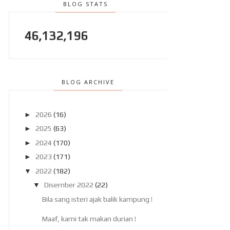
BLOG STATS
46,132,196
BLOG ARCHIVE
►
2026
(16)
►
2025
(63)
►
2024
(170)
►
2023
(171)
▼
2022
(182)
▼
Disember 2022
(22)
Bila sang isteri ajak balik kampung !
Maaf, kami tak makan durian !