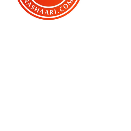
berempah !
Jangan biarkan anak anak batuk
berlarutan !
Aku dah tahu kenapa nama dia
Amato Mechamato !
Jangan bawa anak anak tonton
MechaMato Movie !
Fifa World Cup 2022 : Brazil
meneruskan tarian sam...
Panas mentari tapi malas nak
tukar tukar cermin ma...
Al-Ikhsan Sports ‘MENJADIKAN
KEMBARA PERCUTIAN AND...
Bukan mudah ibu/ayah tunggal
uruskan rumahnya !