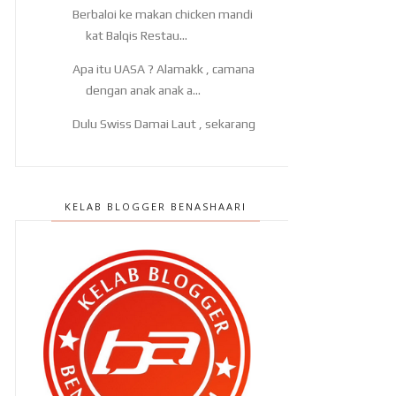
Berbaloi ke makan chicken mandi
kat Balqis Restau...
Apa itu UASA ? Alamakk , camana
dengan anak anak a...
Dulu Swiss Damai Laut , sekarang
DoubleTree Damai ...
2 minggu berlalu dengan jayanya !
KELAB BLOGGER BENASHAARI
Suara hilang sehari sebelum
bertolak dari London k...
Fifa World Cup 2022 ulangi sejarah
1998 ?
Sakit bahu ? Sakit lutut ? Sakit
sendi ? Sakit bel...
Ben Ashaari punya telur goreng