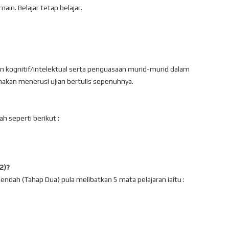
main. Belajar tetap belajar.
n kognitif/intelektual serta penguasaan murid-murid dalam
anakan menerusi ujian bertulis sepenuhnya.
h seperti berikut :
2)?
ndah (Tahap Dua) pula melibatkan 5 mata pelajaran iaitu :