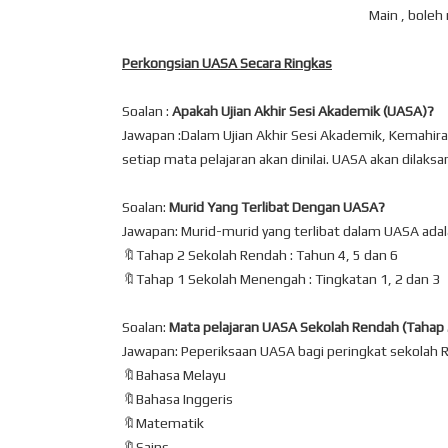
Main , boleh 
Perkongsian UASA Secara Ringkas
Soalan :
Apakah Ujian Akhir Sesi Akademik (UASA)?
Jawapan :Dalam Ujian Akhir Sesi Akademik, Kemahira
setiap mata pelajaran akan dinilai. UASA akan dilaks
Soalan:
Murid Yang Terlibat Dengan UASA?
Jawapan: Murid-murid yang terlibat dalam UASA adala
🔖Tahap 2 Sekolah Rendah : Tahun 4, 5 dan 6
🔖Tahap 1 Sekolah Menengah : Tingkatan 1, 2 dan 3
Soalan:
Mata pelajaran UASA Sekolah Rendah (Tahap 
Jawapan: Peperiksaan UASA bagi peringkat sekolah Re
🔖Bahasa Melayu
🔖Bahasa Inggeris
🔖Matematik
🔖Sains