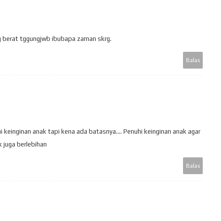
 berat tggungjwb ibubapa zaman skrg.
Balas
keinginan anak tapi kena ada batasnya.... Penuhi keinginan anak agar
k juga berlebihan
Balas