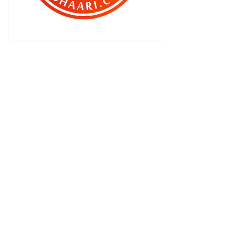
Patutlah ..
Terpikat sudah aku dengan Siti
Mariam ..
Makanan berbuka puasa pilihan
BEN ASHAARI #11
Jangan percayakan anak anda ..
Qhaliff nak jadi pelakon ke ?
Qhaliff dah tau 2 menda …
Sikit lagi Ben !!
‘ KANTOI’ tu apa ?
Makanan berbuka puasa pilihan
BEN ASHAARI #10
Bila dah bijak , salah guna pulak ..