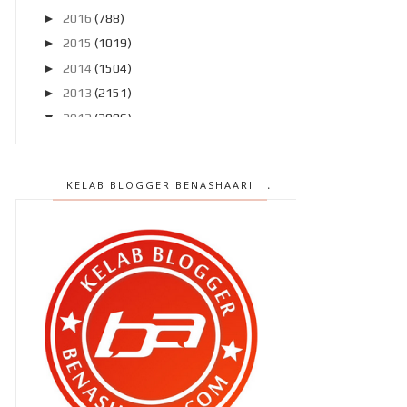
►
2016
(788)
►
2015
(1019)
►
2014
(1504)
►
2013
(2151)
▼
2012
(2986)
►
Disember 2012
(194)
►
November 2012
(211)
KELAB BLOGGER BENASHAARI
►
Oktober 2012
(285)
►
September 2012
(260)
►
Ogos 2012
(210)
▼
Julai 2012
(239)
Terlepas saat terindah ? Rugi ..
Pasang MyDistress untuk
keselamatan kita ..
Patutlah si isteri serabai jer ..