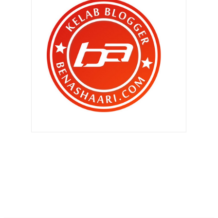
►
September 2012
(260)
►
Ogos 2012
(210)
▼
Julai 2012
(239)
Terlepas saat terindah ? Rugi ..
Pasang MyDistress untuk
keselamatan kita ..
Patutlah si isteri serabai jer ..
Patutlah ..
Terpikat sudah aku dengan Siti
Mariam ..
Makanan berbuka puasa pilihan BEN
ASHAARI #11
Jangan percayakan anak anda ..
Qhaliff nak jadi pelakon ke ?