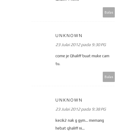
Balas
UNKNOWN
23 Julai 2012 pada 9:30 PG
come je Qhaliff buat muke cam
tu.
Balas
UNKNOWN
23 Julai 2012 pada 9:38 PG
kecik2 nak g gym... memang
hebat qhaliff ni...