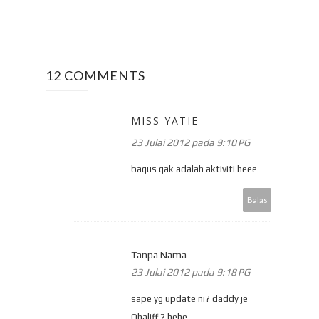
12 COMMENTS
MISS YATIE
23 Julai 2012 pada 9:10 PG
bagus gak adalah aktiviti heee
Balas
Tanpa Nama
23 Julai 2012 pada 9:18 PG
sape yg update ni? daddy je
Qhaliff ? hehe