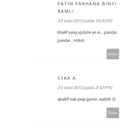
FATIN FARHANA BINTI
RAMLI
23 Julai 2012 pada 10:43 PG
khalif yang update ye ni .. pandai
pandai .. HUHU
Balas
SYAA A.
23 Julai 2012 pada 2:42 PTG
qhaliff nak pegi gymm, wahhh :D
Balas