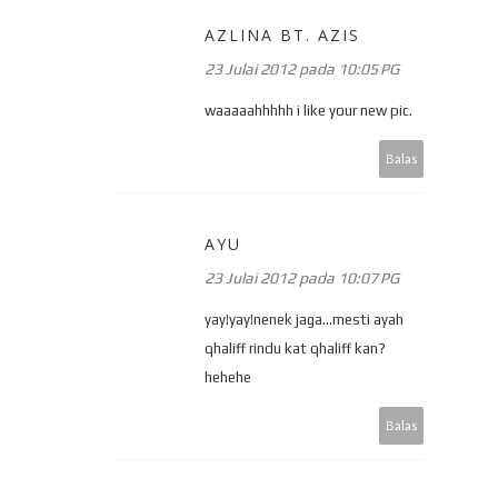
AZLINA BT. AZIS
23 Julai 2012 pada 10:05 PG
waaaaahhhhh i like your new pic.
Balas
AYU
23 Julai 2012 pada 10:07 PG
yay!yay!nenek jaga...mesti ayah
qhaliff rindu kat qhaliff kan?
hehehe
Balas