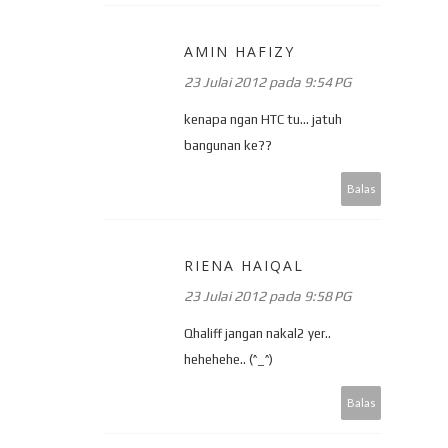
AMIN HAFIZY
23 Julai 2012 pada 9:54 PG
kenapa ngan HTC tu... jatuh
bangunan ke??
Balas
RIENA HAIQAL
23 Julai 2012 pada 9:58 PG
Qhaliff jangan nakal2 yer..
hehehehe.. (^_^)
Balas