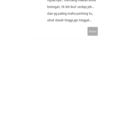
rupa2nya... memang makan kena
beringat, tk leh ikut sedap jek...
dan yg paling maha penting tu,
ubat darah tinggi jgn tinggal...
Balas