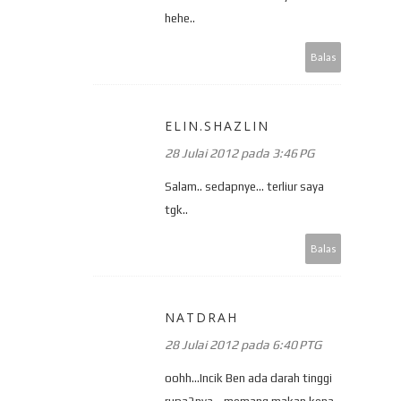
hehe..
Balas
ELIN.SHAZLIN
28 Julai 2012 pada 3:46 PG
Salam.. sedapnye... terliur saya
tgk..
Balas
NATDRAH
28 Julai 2012 pada 6:40 PTG
oohh...Incik Ben ada darah tinggi