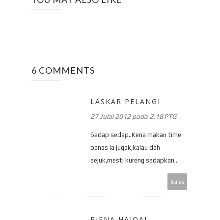
6 COMMENTS
LASKAR PELANGI
27 Julai 2012 pada 2:18 PTG
Sedap sedap..Kena makan time
panas la jugak,kalau dah
sejuk,mesti kureng sedapkan...
Balas
RIENA HAIQAL