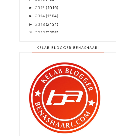
►
2015
(1019)
►
2014
(1504)
►
2013
(2151)
▼
2012
(2986)
►
Disember 2012
(194)
KELAB BLOGGER BENASHAARI
►
November 2012
(211)
►
Oktober 2012
(285)
►
September 2012
(260)
►
Ogos 2012
(210)
▼
Julai 2012
(239)
Terlepas saat terindah ? Rugi ..
Pasang MyDistress untuk
keselamatan kita ..
Patutlah si isteri serabai jer ..
Patutlah ..