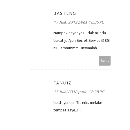
BASTENG
17 Julai 2012 pada 12:35 PG
Nampak gayonya Budak nii ada
bakat jd Ajen Secret Service @ CSI
nii....emmmmm...insyaalah...
Balas
FANUIZ
17 Julai 2012 pada 12:38 PG
bestnyer qalifff.. erk.. melake
tempat saye..!!!!!