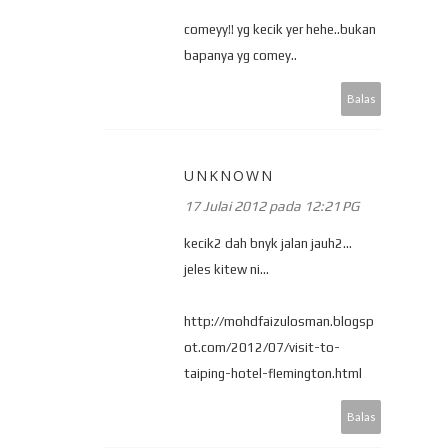
comeyy!! yg kecik yer hehe..bukan
bapanya yg comey..
Balas
UNKNOWN
17 Julai 2012 pada 12:21 PG
kecik2 dah bnyk jalan jauh2...
jeles kitew ni...
http://mohdfaizulosman.blogsp
ot.com/2012/07/visit-to-
taiping-hotel-flemington.html
Balas