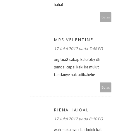
haha!
Balas
MRS VELENTINE
17 Julai 2012 pada 7:48 PG
org tua2 cakap kalo bby dh
pandai capai kaki ke mulut
tandanye nak adik..hehe
Balas
RIENA HAIQAL
17 Julai 2012 pada 8:10 PG
wah, suka nya dia duduk kat