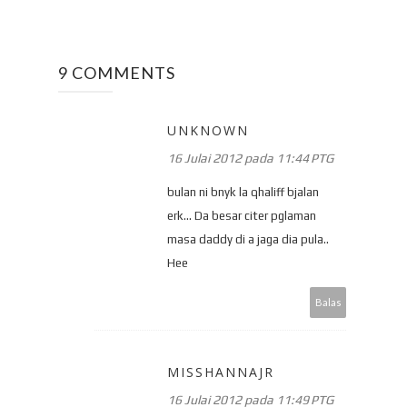
9 COMMENTS
UNKNOWN
16 Julai 2012 pada 11:44 PTG
bulan ni bnyk la qhaliff bjalan
erk... Da besar citer pglaman
masa daddy di a jaga dia pula..
Hee
Balas
MISSHANNAJR
16 Julai 2012 pada 11:49 PTG