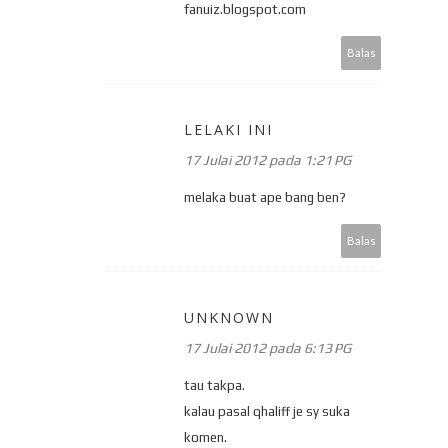
fanuiz.blogspot.com
Balas
LELAKI INI
17 Julai 2012 pada 1:21 PG
melaka buat ape bang ben?
Balas
UNKNOWN
17 Julai 2012 pada 6:13 PG
tau takpa.
kalau pasal qhaliff je sy suka
komen.