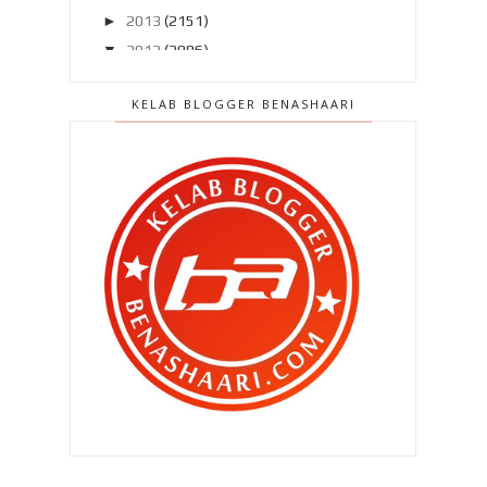
►
2013
(2151)
▼
2012
(2986)
►
Disember 2012
(194)
KELAB BLOGGER BENASHAARI
►
November 2012
(211)
►
Oktober 2012
(285)
►
September 2012
(260)
►
Ogos 2012
(210)
▼
Julai 2012
(239)
Terlepas saat terindah ? Rugi ..
Pasang MyDistress untuk
keselamatan kita ..
Patutlah si isteri serabai jer ..
Patutlah ..
Terpikat sudah aku dengan Siti
Mariam ..