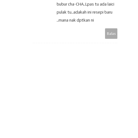
bubur cha-CHA..Lpas tu ada laici
pulak tu..adakah ini resepi baru
..mana nak dptkan ni
Balas