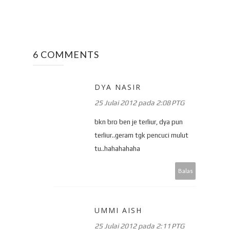
6 COMMENTS
DYA NASIR
25 Julai 2012 pada 2:08 PTG
bkn bro ben je terliur, dya pun
terliur..geram tgk pencuci mulut
tu..hahahahaha
Balas
UMMI AISH
25 Julai 2012 pada 2:11 PTG