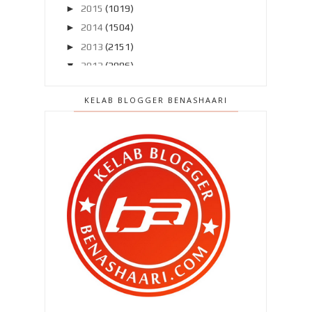
►
2015
(1019)
►
2014
(1504)
►
2013
(2151)
▼
2012
(2986)
►
Disember 2012
(194)
KELAB BLOGGER BENASHAARI
►
November 2012
(211)
►
Oktober 2012
(285)
►
September 2012
(260)
►
Ogos 2012
(210)
▼
Julai 2012
(239)
Terlepas saat terindah ? Rugi ..
Pasang MyDistress untuk
keselamatan kita ..
Patutlah si isteri serabai jer ..
Patutlah ..