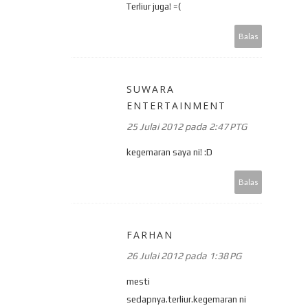
Terliur juga! =(
Balas
SUWARA
ENTERTAINMENT
25 Julai 2012 pada 2:47 PTG
kegemaran saya ni! :D
Balas
FARHAN
26 Julai 2012 pada 1:38 PG
mesti
sedapnya.terliur.kegemaran ni