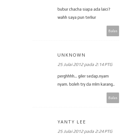
bubur chacha siapa ada laici?
wahh saya pun terliur
Balas
UNKNOWN
25 Julai 2012 pada 2:14 PTG
perghhhh... giler sedap.nyam
nyam. boleh try da mlm karang..
Balas
YANTY LEE
25 Julai 2012 pada 2:24 PTG