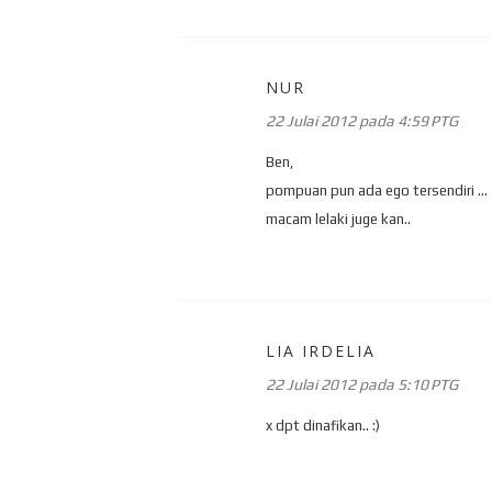
NUR
22 Julai 2012 pada 4:59 PTG
Ben,
pompuan pun ada ego tersendiri ...
macam lelaki juge kan..
LIA IRDELIA
22 Julai 2012 pada 5:10 PTG
x dpt dinafikan.. :)