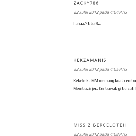
ZACKY786
22 Julai 2012 pada 4:04 PTG
hahaa// btol3...
KEKZAMANIS
22 Julai 2012 pada 4:05 PTG
Kekekek.. MM memang kuat cemburu..
Membazir jer.. Cer bawak gi bercuti 
MISS Z BERCELOTEH
22 Julai 2012 pada 4:08 PTG