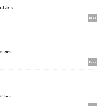
...huhuhu..
Balas
ff.. huhu
Balas
ff.. huhu