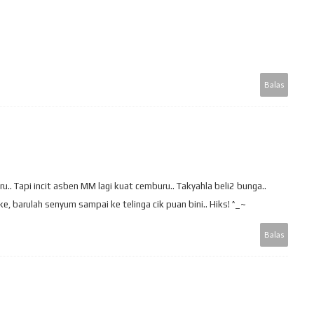
Balas
 Tapi incit asben MM lagi kuat cemburu.. Takyahla beli2 bunga..
ke, barulah senyum sampai ke telinga cik puan bini.. Hiks! ^_~
Balas