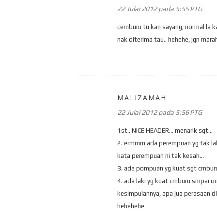
22 Julai 2012 pada 5:55 PTG
cemburu tu kan sayang, normal la ka
nak diterima tau.. hehehe, jgn marah 
MALIZAMAH
22 Julai 2012 pada 5:56 PTG
1st.. NICE HEADER... menarik sgt...
2. ermmm ada perempuan yg tak lah
kata perempuan ni tak kesah...
3. ada pompuan yg kuat sgt cmburuny
4. ada laki yg kuat cmburu smpai org
kesimpulannya, apa jua perasaan dlm 
hehehehe