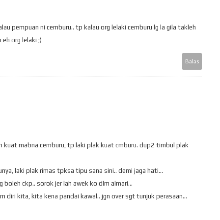
lau pempuan ni cemburu.. tp kalau org lelaki cemburu lg la gila takleh
eh org lelaki ;)
Balas
 kuat mabna cemburu, tp laki plak kuat cmburu. dup2 timbul plak
a, laki plak rimas tpksa tipu sana sini.. demi jaga hati...
 boleh ckp.. sorok jer lah awek ko dlm almari...
diri kita, kita kena pandai kawal.. jgn over sgt tunjuk perasaan...