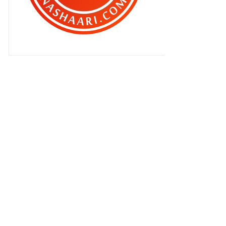
Patutlah si isteri serabai jer ..
Patutlah ..
Terpikat sudah aku dengan Siti
Mariam ..
Makanan berbuka puasa pilihan
BEN ASHAARI #11
Jangan percayakan anak anda ..
Qhaliff nak jadi pelakon ke ?
Qhaliff dah tau 2 menda …
Sikit lagi Ben !!
‘ KANTOI’ tu apa ?
Makanan berbuka puasa pilihan
BEN ASHAARI #10