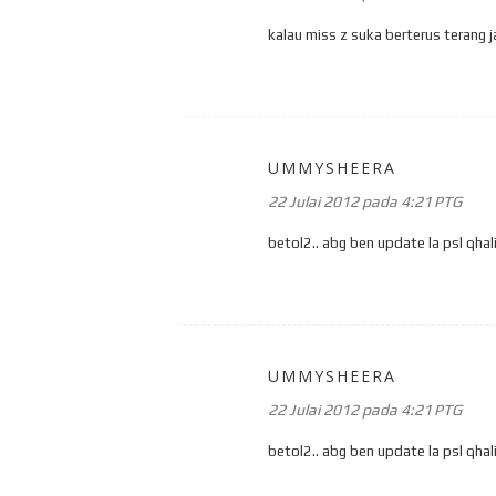
kalau miss z suka berterus terang ja
UMMYSHEERA
22 Julai 2012 pada 4:21 PTG
betol2.. abg ben update la psl qhali
UMMYSHEERA
22 Julai 2012 pada 4:21 PTG
betol2.. abg ben update la psl qhali