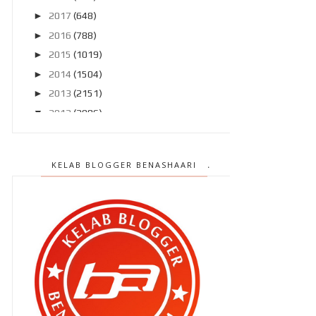
►
2017
(648)
►
2016
(788)
►
2015
(1019)
►
2014
(1504)
►
2013
(2151)
▼
2012
(2986)
►
Disember 2012
(194)
►
November 2012
(211)
KELAB BLOGGER BENASHAARI
►
Oktober 2012
(285)
►
September 2012
(260)
►
Ogos 2012
(210)
▼
Julai 2012
(239)
Terlepas saat terindah ? Rugi ..
Pasang MyDistress untuk
keselamatan kita ..