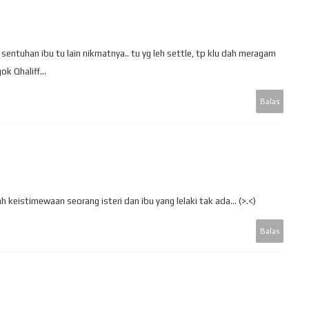
entuhan ibu tu lain nikmatnya.. tu yg leh settle, tp klu dah meragam
ok Qhaliff...
Balas
 keistimewaan seorang isteri dan ibu yang lelaki tak ada... (>.<)
Balas