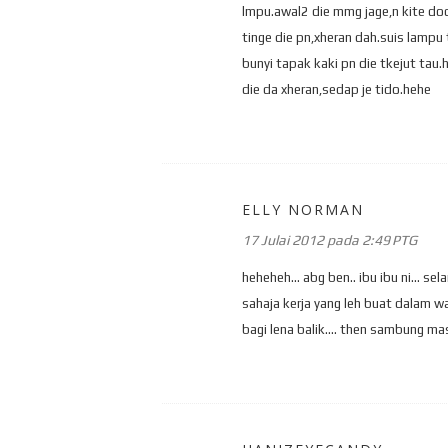
lmpu.awal2 die mmg jage,n kite dod
tinge die pn,xheran dah.suis lampu t
bunyi tapak kaki pn die tkejut tau.
die da xheran,sedap je tido.hehe
ELLY NORMAN
17 Julai 2012 pada 2:49 PTG
heheheh... abg ben.. ibu ibu ni... 
sahaja kerja yang leh buat dalam wakt
bagi lena balik.... then sambung mas