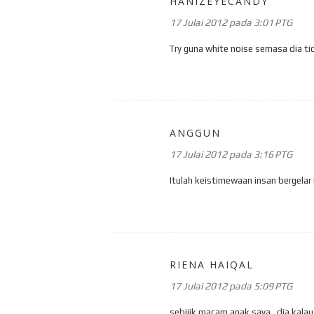
HANIZEYECANDY
17 Julai 2012 pada 3:01 PTG
Try guna white noise semasa dia tid
ANGGUN
17 Julai 2012 pada 3:16 PTG
Itulah keistimewaan insan bergelar I
RIENA HAIQAL
17 Julai 2012 pada 5:09 PTG
sebijik macam anak saya.. dia kala