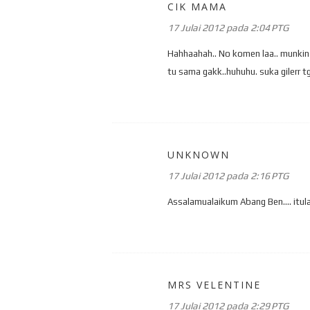
CIK MAMA
17 Julai 2012 pada 2:04 PTG
Hahhaahah.. No komen laa.. munkin s
tu sama gakk..huhuhu. suka gilerr tg
UNKNOWN
17 Julai 2012 pada 2:16 PTG
Assalamualaikum Abang Ben.... itulah
MRS VELENTINE
17 Julai 2012 pada 2:29 PTG