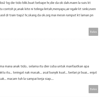
oi2 bg die tido blik.buat bebape hr,die da ok dah.maen la suis kt
u contoh je,anak kite ni telinga lintah,menyapu,air ngalir kt sinki,even
hasil dr train tiap2 hr,skang da ok.org mai mesin rumput kt laman pn
Balas
selama mana anak tido.. selama itu dier cuba untuk manfaatkan apa
u itu... teringat nak masak... asal bunyik kuat... berlari pi buai... enjut
ak... macam tuh la sampai kerja siap....
Balas