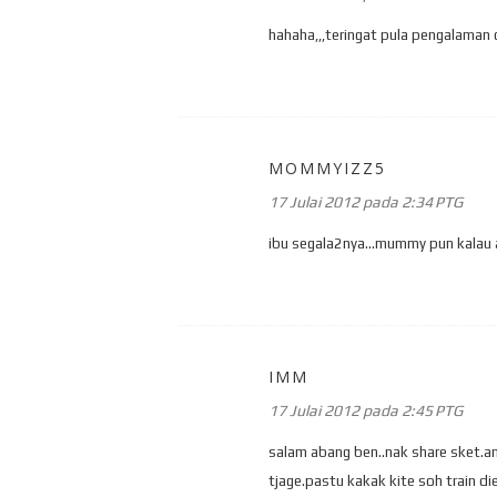
hahaha,,,teringat pula pengalaman 
MOMMYIZZ5
17 Julai 2012 pada 2:34 PTG
ibu segala2nya...mummy pun kalau 
IMM
17 Julai 2012 pada 2:45 PTG
salam abang ben..nak share sket.ana
tjage.pastu kakak kite soh train di