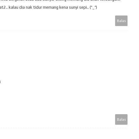
t2.. kalau dia nak tidur memang kena sunyi sepi.. (^_^)
Balas
i
Balas