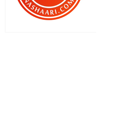
Patutlah si isteri serabai jer ..
Patutlah ..
Terpikat sudah aku dengan Siti
Mariam ..
Makanan berbuka puasa pilihan
BEN ASHAARI #11
Jangan percayakan anak anda ..
Qhaliff nak jadi pelakon ke ?
Qhaliff dah tau 2 menda …
Sikit lagi Ben !!
‘ KANTOI’ tu apa ?
Makanan berbuka puasa pilihan
BEN ASHAARI #10