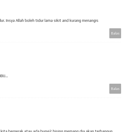
ur. Insya Allah boleh tidur lama sikit and kurang menangis
Balas
BU...
Balas
u kita bergerak atau ada bunyi2 bising memang dia akan terbangun..