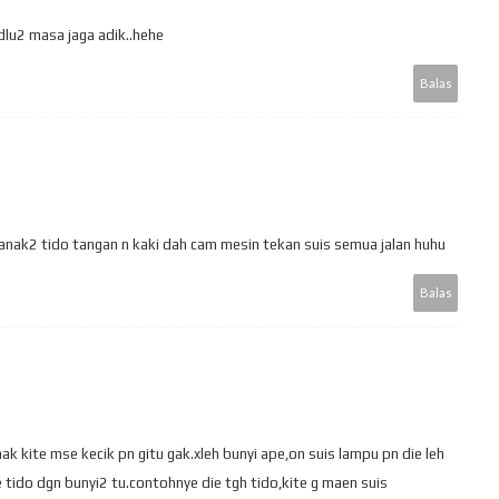
dlu2 masa jaga adik..hehe
Balas
anak2 tido tangan n kaki dah cam mesin tekan suis semua jalan huhu
Balas
k kite mse kecik pn gitu gak.xleh bunyi ape,on suis lampu pn die leh
e tido dgn bunyi2 tu.contohnye die tgh tido,kite g maen suis