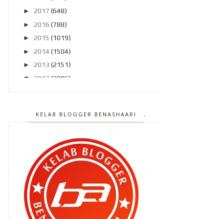
►
2017
(648)
►
2016
(788)
►
2015
(1019)
►
2014
(1504)
►
2013
(2151)
▼
2012
(2986)
►
Disember 2012
(194)
►
November 2012
(211)
KELAB BLOGGER BENASHAARI
►
Oktober 2012
(285)
►
September 2012
(260)
►
Ogos 2012
(210)
▼
Julai 2012
(239)
Terlepas saat terindah ? Rugi ..
Pasang MyDistress untuk
keselamatan kita ..