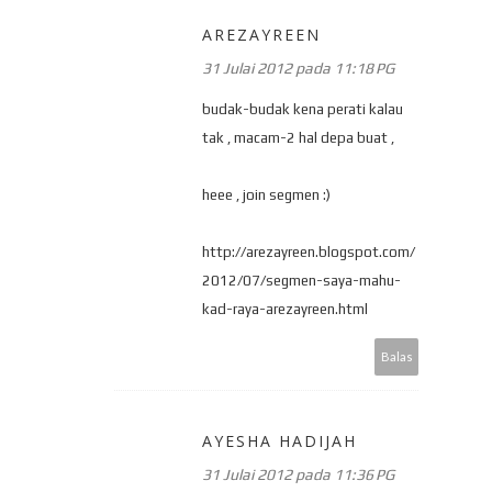
AREZAYREEN
31 Julai 2012 pada 11:18 PG
budak-budak kena perati kalau
tak , macam-2 hal depa buat ,
heee , join segmen :)
http://arezayreen.blogspot.com/
2012/07/segmen-saya-mahu-
kad-raya-arezayreen.html
Balas
AYESHA HADIJAH
31 Julai 2012 pada 11:36 PG