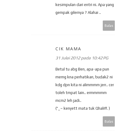
kesimpulan dari entri ni. Apa yang
gempak gilernya ? Alahai ..
Balas
CIK MAMA
31 Julai 2012 pada 10:42 PG
Betul tu abg Ben, apa-apa pun
memg kna perhatikan, budak2 ni
kdg dpn kita ni alimmmm jerr.. cer
toleh tmpat lain.. ermmmmm
mcm2 leh jadi..
(^_~ kenyett mata tuk Qhaliff. )
Balas