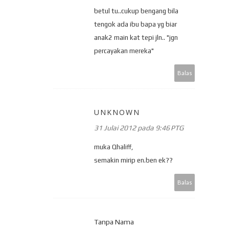
betul tu..cukup bengang bila
tengok ada ibu bapa yg biar
anak2 main kat tepi jln.. "jgn
percayakan mereka"
Balas
UNKNOWN
31 Julai 2012 pada 9:46 PTG
muka Qhaliff,
semakin mirip en.ben ek??
Balas
Tanpa Nama