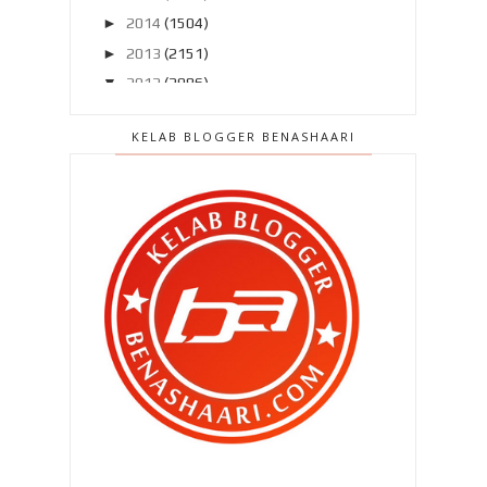
►
2014
(1504)
►
2013
(2151)
▼
2012
(2986)
►
Disember 2012
(194)
KELAB BLOGGER BENASHAARI
►
November 2012
(211)
►
Oktober 2012
(285)
►
September 2012
(260)
►
Ogos 2012
(210)
▼
Julai 2012
(239)
Terlepas saat terindah ? Rugi ..
Pasang MyDistress untuk
keselamatan kita ..
Patutlah si isteri serabai jer ..
Patutlah ..
Terpikat sudah aku dengan Siti