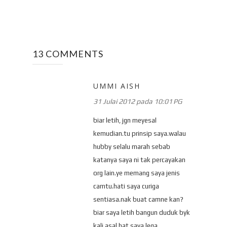
13 COMMENTS
UMMI AISH
31 Julai 2012 pada 10:01 PG
biar letih, jgn meyesal
kemudian.tu prinsip saya.walau
hubby selalu marah sebab
katanya saya ni tak percayakan
org lain.ye memang saya jenis
camtu.hati saya curiga
sentiasa.nak buat camne kan?
biar saya letih bangun duduk byk
kali asal hat saya lega.