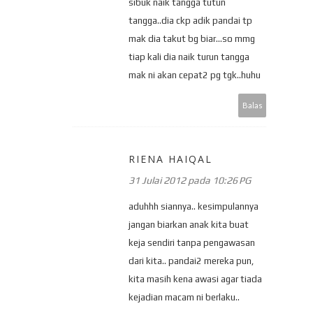
sibuk naik tangga tutun
tangga..dia ckp adik pandai tp
mak dia takut bg biar...so mmg
tiap kali dia naik turun tangga
mak ni akan cepat2 pg tgk..huhu
Balas
RIENA HAIQAL
31 Julai 2012 pada 10:26 PG
aduhhh siannya.. kesimpulannya
jangan biarkan anak kita buat
keja sendiri tanpa pengawasan
dari kita.. pandai2 mereka pun,
kita masih kena awasi agar tiada
kejadian macam ni berlaku..