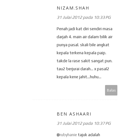
NIZAM.SHAH
31 Julai 2012 pada 10:33 PG
Penah jadi kat diri sendiri masa
darjah 4. main air dalam bilik air
punya pasal. skali bile angkat
kepala terkena kepala paip.
takde la rase sakit sangat pun.
tau2 berjurai darah... x pasal2
kepala kene jahit...huhu...
Balas
BEN ASHAARI
31 Julai 2012 pada 10:37 PG
@
rubyhanie
tajuk adalah