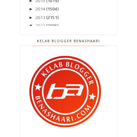
►
2015
(1019)
►
2014
(1504)
►
2013
(2151)
▼
2012
(2986)
►
Disember 2012
(194)
KELAB BLOGGER BENASHAARI
►
November 2012
(211)
►
Oktober 2012
(285)
►
September 2012
(260)
►
Ogos 2012
(210)
▼
Julai 2012
(239)
Terlepas saat terindah ? Rugi ..
Pasang MyDistress untuk
keselamatan kita ..
Patutlah si isteri serabai jer ..
Patutlah ..