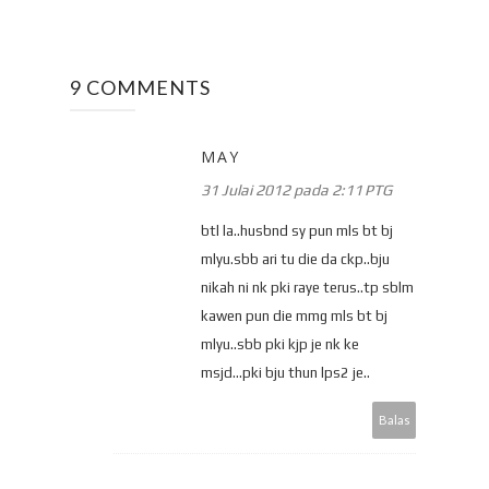
9 COMMENTS
MAY
31 Julai 2012 pada 2:11 PTG
btl la..husbnd sy pun mls bt bj
mlyu.sbb ari tu die da ckp..bju
nikah ni nk pki raye terus..tp sblm
kawen pun die mmg mls bt bj
mlyu..sbb pki kjp je nk ke
msjd...pki bju thun lps2 je..
Balas