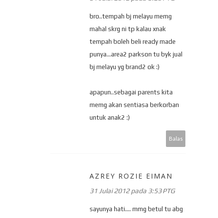
bro..tempah bj melayu memg
mahal skrg ni tp kalau xnak
tempah boleh beli ready made
punya...area2 parkson tu byk jual
bj melayu yg brand2 ok :)
apapun..sebagai parents kita
memg akan sentiasa berkorban
untuk anak2 :)
Balas
AZREY ROZIE EIMAN
31 Julai 2012 pada 3:53 PTG
sayunya hati.... mmg betul tu abg