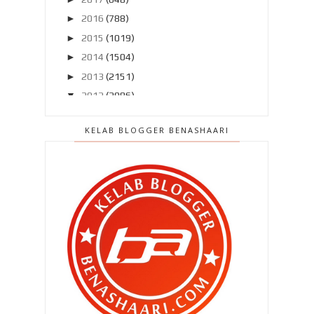
►
2016
(788)
►
2015
(1019)
►
2014
(1504)
►
2013
(2151)
▼
2012
(2986)
►
Disember 2012
(194)
KELAB BLOGGER BENASHAARI
►
November 2012
(211)
►
Oktober 2012
(285)
►
September 2012
(260)
►
Ogos 2012
(210)
▼
Julai 2012
(239)
Terlepas saat terindah ? Rugi ..
Pasang MyDistress untuk
keselamatan kita ..
Patutlah si isteri serabai jer ..