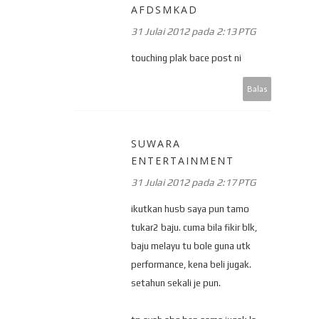
AFDSMKAD
31 Julai 2012 pada 2:13 PTG
touching plak bace post ni
Balas
SUWARA
ENTERTAINMENT
31 Julai 2012 pada 2:17 PTG
ikutkan husb saya pun tamo
tukar2 baju. cuma bila fikir blk,
baju melayu tu bole guna utk
performance, kena beli jugak.
setahun sekali je pun.