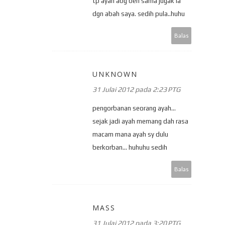
tp ayah abg ben sama jugak la
dgn abah saya. sedih pula..huhu
Balas
UNKNOWN
31 Julai 2012 pada 2:23 PTG
pengorbanan seorang ayah...
sejak jadi ayah memang dah rasa
macam mana ayah sy dulu
berkorban... huhuhu sedih
Balas
MASS
31 Julai 2012 pada 3:20 PTG