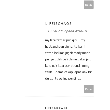
Balas
LIFEISCHAOS
31 Julai 2012 pada 4:04 PTG
my late father pun gini.... my
husband pun ginih... tp kami
tetap belikan jugak ready made
punye... dah beli deme pakai je...
kalo nak kuar poket sndri mmg
takla... deme cakap lepas ank bini
dulu.... tu paling penting....
Balas
UNKNOWN