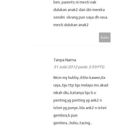
ben. parents ni mesti nak
dulukan anak2 dari diri mereka
sendiri. skrang pun saya dh rasa.
mesti dulukan anak2
Balas
Tanpa Nama
31 Julai 2012 pada 3:59 PTG
Mcm my hubby..6thn kawen,6x
raya..bju ttp bju melayu ms akad
nikah dlu..katanya bju b x
penting,yg penting yg ank2 n
isteri yg punye..bla ank2 n isteri
gembira,b pun
gembira...huhu..tacing..