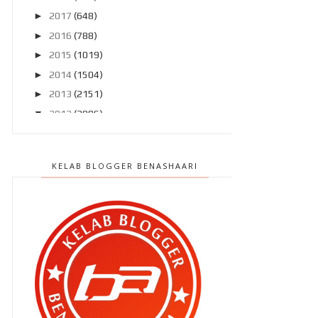
►
2017
(648)
►
2016
(788)
►
2015
(1019)
►
2014
(1504)
►
2013
(2151)
▼
2012
(2986)
►
Disember 2012
(194)
►
November 2012
(211)
KELAB BLOGGER BENASHAARI
►
Oktober 2012
(285)
►
September 2012
(260)
►
Ogos 2012
(210)
▼
Julai 2012
(239)
Terlepas saat terindah ? Rugi ..
Pasang MyDistress untuk
keselamatan kita ..