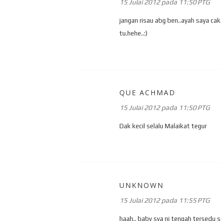
15 Julai 2012 pada 11:50 PTG
jangan risau abg ben..ayah saya c
tu.hehe..:)
QUE ACHMAD
15 Julai 2012 pada 11:50 PTG
Dak kecil selalu Malaikat tegur
UNKNOWN
15 Julai 2012 pada 11:55 PTG
haah.. baby sya ni tengah tersedu s