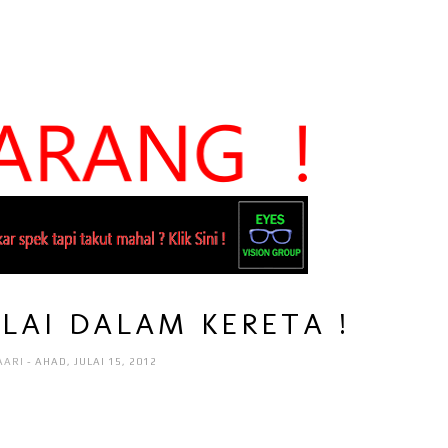
LAI DALAM KERETA !
AARI
- AHAD, JULAI 15, 2012