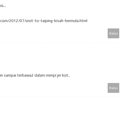
i...
com/2012/07/visit-to-taiping-kisah-bermula.html
Balas
ain sampai terbawa2 dalam mimpi jer kot..
Balas