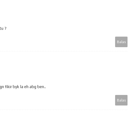
tu ?
Balas
gn fikir byk la eh abg ben..
Balas