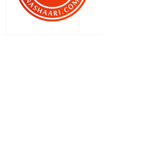
Patutlah si isteri serabai jer ..
Patutlah ..
Terpikat sudah aku dengan Siti
Mariam ..
Makanan berbuka puasa pilihan
BEN ASHAARI #11
Jangan percayakan anak anda ..
Qhaliff nak jadi pelakon ke ?
Qhaliff dah tau 2 menda …
Sikit lagi Ben !!
‘ KANTOI’ tu apa ?
Makanan berbuka puasa pilihan
BEN ASHAARI #10