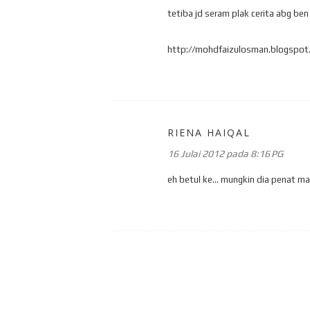
tetiba jd seram plak cerita abg ben n
http://mohdfaizulosman.blogspot.
RIENA HAIQAL
16 Julai 2012 pada 8:16 PG
eh betul ke... mungkin dia penat m