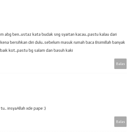
m abg ben..ustaz kata budak sng syaitan kacau..pastu kalau dari
kena bersihkan diri dulu..sebelum masuk rumah baca Bsimillah banyak
lg baik kot..pastu bg salam dan basuh kaki
Balas
tu.. insyaAllah xde pape :)
Balas