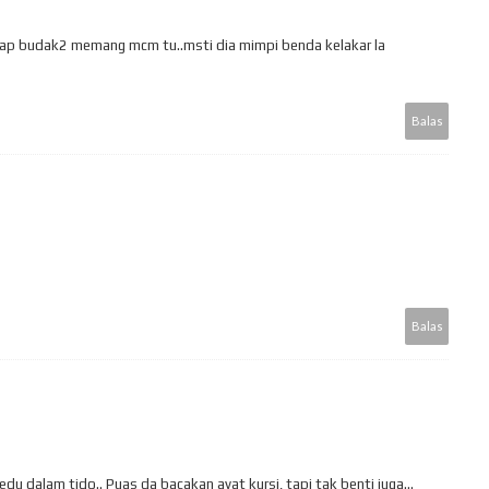
akap budak2 memang mcm tu..msti dia mimpi benda kelakar la
Balas
Balas
edu dalam tido.. Puas da bacakan ayat kursi, tapi tak benti juga...