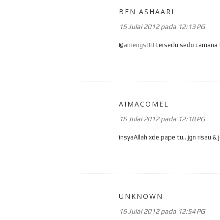
BEN ASHAARI
16 Julai 2012 pada 12:13 PG
@
amengs88
tersedu sedu camana 
AIMACOMEL
16 Julai 2012 pada 12:18 PG
insyaAllah xde pape tu.. jgn risau & j
UNKNOWN
16 Julai 2012 pada 12:54 PG