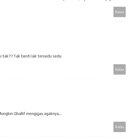
Balas
i tak?? Tak benti lak tersedu sedu
Balas
ungkin Qhallif mengigau agaknya...
Balas