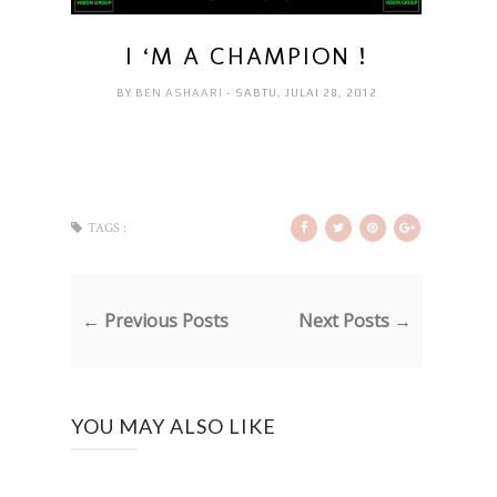
I ‘M A CHAMPION !
BY
BEN ASHAARI
- SABTU, JULAI 28, 2012
TAGS :
← Previous Posts
Next Posts →
YOU MAY ALSO LIKE