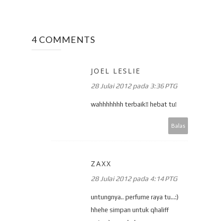
4 COMMENTS
JOEL LESLIE
28 Julai 2012 pada 3:36 PTG
wahhhhhhh terbaik!! hebat tu!
Balas
ZAXX
28 Julai 2012 pada 4:14 PTG
untungnya.. perfume raya tu...:)
hhehe simpan untuk qhaliff