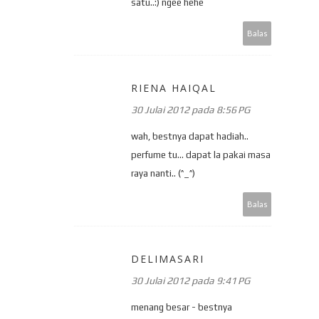
satu..:) ngee hehe
Balas
RIENA HAIQAL
30 Julai 2012 pada 8:56 PG
wah, bestnya dapat hadiah..
perfume tu... dapat la pakai masa
raya nanti.. (^_^)
Balas
DELIMASARI
30 Julai 2012 pada 9:41 PG
menang besar - bestnya