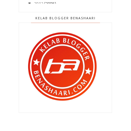
▼
2012
(2986)
►
Disember 2012
(194)
KELAB BLOGGER BENASHAARI
►
November 2012
(211)
►
Oktober 2012
(285)
►
September 2012
(260)
►
Ogos 2012
(210)
▼
Julai 2012
(239)
Terlepas saat terindah ? Rugi ..
Pasang MyDistress untuk
keselamatan kita ..
Patutlah si isteri serabai jer ..
Patutlah ..
Terpikat sudah aku dengan Siti
Mariam ..
Makanan berbuka puasa pilihan BEN