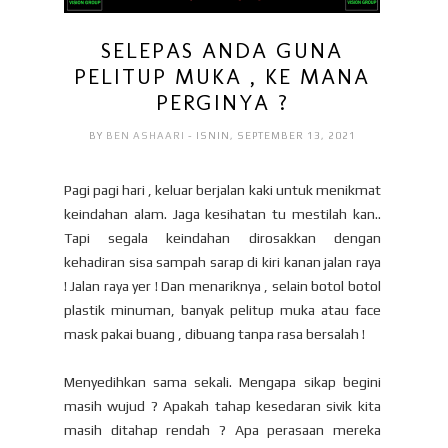
SELEPAS ANDA GUNA
PELITUP MUKA , KE MANA
PERGINYA ?
BY
BEN ASHAARI
- ISNIN, SEPTEMBER 13, 2021
Pagi pagi hari , keluar berjalan kaki untuk menikmat
keindahan alam. Jaga kesihatan tu mestilah kan..
Tapi segala keindahan dirosakkan dengan
kehadiran sisa sampah sarap di kiri kanan jalan raya
! Jalan raya yer ! Dan menariknya , selain botol botol
plastik minuman, banyak pelitup muka atau face
mask pakai buang , dibuang tanpa rasa bersalah !
Menyedihkan sama sekali. Mengapa sikap begini
masih wujud ? Apakah tahap kesedaran sivik kita
masih ditahap rendah ? Apa perasaan mereka