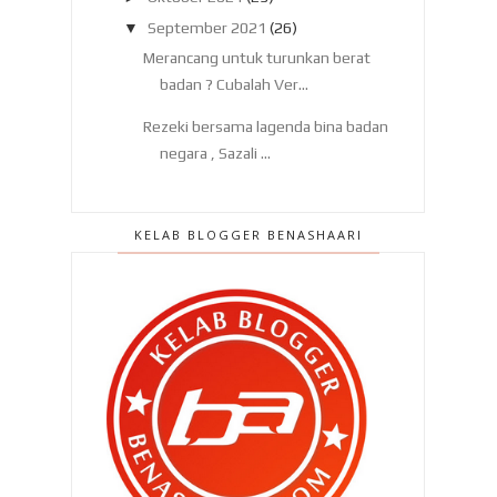
▼
September 2021
(26)
Merancang untuk turunkan berat
badan ? Cubalah Ver...
Rezeki bersama lagenda bina badan
negara , Sazali ...
Tekanan darah tinggi ? Amalkan
gaya hidup sihat.
KELAB BLOGGER BENASHAARI
Bagaimana nak turunkan berat
badan dengan cepat da...
Fikir panjang nak masuk gym !
HI PRO bagus buat mereka yang
ingin kekal aktif !
Badan Aariz tiba tiba diserang
merah merah dan gat...