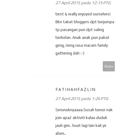
27 April 2015 pada 12:15 PTG
best & really enjoyed ourselves!
Bkn takat bloggers dpt berjumpa
tp pasangan pun dpt saling
berkelan. Anak anak pun pakat
geng, mmg rasa macam family
gathering dah :-)
Balas
FATIHAHFAZLIN
27 April 2015 pada 1:26 PTG
Seronoknyaaaa.Susah benor nak
join apa2 aktiviti kalau duduk
jauh gini.. buat lagi lain kali ye
aben..