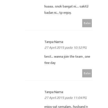
huaaa.. snok bangat ni.... sakit2
badan ni... tp enjoy.
Balas
Tanpa Nama
27 April 2015 pada 10:52 PG
best... wanna join the team , one
fine day
Balas
Tanpa Nama
27 April 2015 pada 11:04 PG
enjoy sgt semalam.. husband n