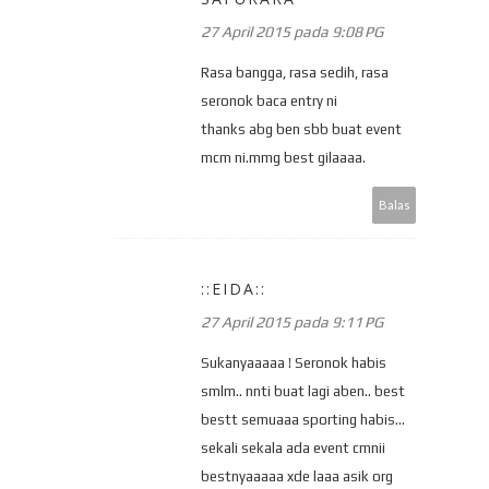
27 April 2015 pada 9:08 PG
Rasa bangga, rasa sedih, rasa
seronok baca entry ni
thanks abg ben sbb buat event
mcm ni.mmg best gilaaaa.
Balas
::EIDA::
27 April 2015 pada 9:11 PG
Sukanyaaaaa ! Seronok habis
smlm.. nnti buat lagi aben.. best
bestt semuaaa sporting habis...
sekali sekala ada event cmnii
bestnyaaaaa xde laaa asik org