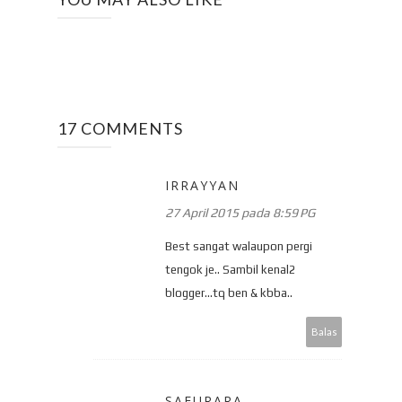
17 COMMENTS
IRRAYYAN
27 April 2015 pada 8:59 PG
Best sangat walaupon pergi
tengok je.. Sambil kenal2
blogger...tq ben & kbba..
Balas
SAFURARA