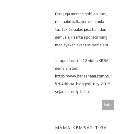
Dpt juga merasa golf, go kart,
dan paintball...percuma pula
tu...tak terbalas jasa ben dan
semua ajk serta sponsor yang
menjayakan event ini semalam.
Jemput tonton 12 video KBBA
semalam ben.
http://www.benashaari.com/201
5/04/kbba-bloggers-day-2015-
sejarah-tercipta.html
Balas
MAMA KEMBAR TIGA