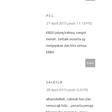
PCL
27 April 2015 pada 11:13 PTG
KBDO julung kalinya, sangat
meriah ..terbaik urusetia yg
menjayakan dan kita semua
KBBA
Balas
SAIDILA
28 April 2015 pada 2:22 PG
alhamdulillah...tahniah ben dan
semua ajk bdo ....peserta penaja