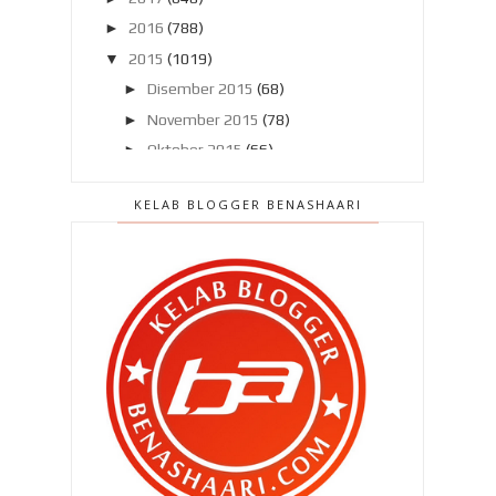
►
2016
(788)
▼
2015
(1019)
►
Disember 2015
(68)
►
November 2015
(78)
►
Oktober 2015
(66)
►
September 2015
(57)
KELAB BLOGGER BENASHAARI
►
Ogos 2015
(63)
►
Julai 2015
(86)
►
Jun 2015
(89)
►
Mei 2015
(105)
▼
April 2015
(91)
Pening nak pujuk mana !
Top-up : GST tetap diteruskan ??
Ahmad Maslan dan Mawar Rashid.
Bancuh susu sendiri dah dia !