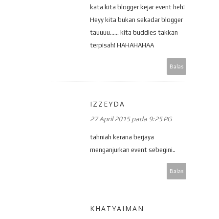
kata kita blogger kejar event heh!
Heyy kita bukan sekadar blogger
tauuuu...... kita buddies takkan
terpisah! HAHAHAHAA
Balas
IZZEYDA
27 April 2015 pada 9:25 PG
tahniah kerana berjaya
menganjurkan event sebegini..
Balas
KHATYAIMAN