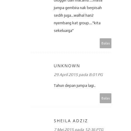
blogger dan macam2....masa
jumpa gembira nak berpisah
sedih juga...walhal hari2
nyembang kat group...."kita
sekeluarga"
Balas
UNKNOWN
29 April 2015 pada 8:01 PG
Tahun depan jumpa lagi..
Balas
SHEILA ADZIZ
7 Mei 2015 pada 12:36 PTG