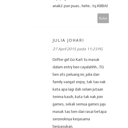
anak2 pun puas.. hehe.. tq KBBA!!
Balas
JULIA JOHARI
27 April 2015 pada 11:23 PG
Drifter girl Go Kart tu masuk
dalam entry ben cayalahhh...TQ
ben ats peluang ini, julia dan
family sangat enjoy, tak tau nak
kata apa lagi dah selain jutaan
terima kasih, kata tak nak join
games, sekali semua games juju
masuk tau ben dan rasai betapa
seronoknya kerjasama
berpasukan.