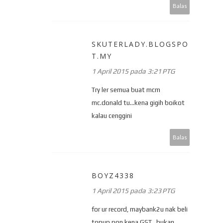
Balas
SKUTERLADY.BLOGSPO
T.MY
1 April 2015 pada 3:21 PTG
Try ler semua buat mcm
mc.donald tu...kena gigih boikot
kalau cenggini
Balas
BOYZ4338
1 April 2015 pada 3:23 PTG
for ur record, maybank2u nak beli
topup pon kena GST.. bukan