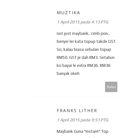
MUZTIKA
1 April 2015 pada 4:13 PTG
not just maybank.. cimb pon..
beriyer ler kata topup takde GST.
So, kalau biasa sebulan topup
RM50. GST je dah RM3. Setahun
ko bayar le extra RM36. RM36
banyak okeh
Balas
FRANKS LITHER
1 April 2015 pada 9:51 PTG
Maybank Guna "Instant" Top