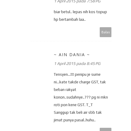
1 April 2015 pada 7:58 PG
biar betul.. lepas nih kos topup
hp bertambah laa..
Balas
~ AIN DANIA ~
1 April 2015 pada 8:45 PG
Tensyen...!!!! penipu je sume
ni...kate takde charge GST, tak
beban rakyat
konon..sudahnye..??? pg ni mkn
roti pon kene GST. T_T
Sanggup tak beli air sbb tak
jimat punya pasal..huhu..