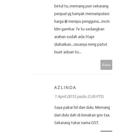
betul tu..memang pun sekarang
penjual yg banyak memanipulasi
harga @ menipu pengguna...mcm
ldm gambar 7e tu sedangkan
arahan sudah ada ttapi
diabaikan...rasanya mmg patut
buat aduan tu...
Balas
AZLINDA
1 April 2015 pada 2:26 PTG
Saya pakai bil dari dulu. Memang
dari dulu dah di kenakan gov tax.
Sekarang tukar nama GST.