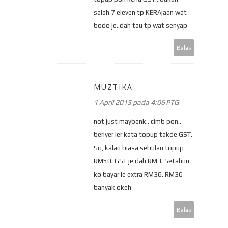
salah 7 eleven tp KERAjaan wat
bodo je..dah tau tp wat senyap
Balas
MUZTIKA
1 April 2015 pada 4:06 PTG
not just maybank.. cimb pon..
beriyer ler kata topup takde GST.
So, kalau biasa sebulan topup
RM50. GST je dah RM3. Setahun
ko bayar le extra RM36. RM36
banyak okeh
Balas