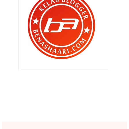
►
Mei 2015
(105)
▼
April 2015
(91)
Pening nak pujuk mana !
Top-up : GST tetap diteruskan ??
Ahmad Maslan dan Mawar Rashid.
Bancuh susu sendiri dah dia !
Aku bakal amik kursus jaga anak ?
Peniaga ambil kesempatan atau
sebab GST ??
Nanee's Telekung
Jangan sekadar mengejar
keuntungan !
Bayou Coffeehouse , Kelab
Komuniti Taman Tasik Cyb...