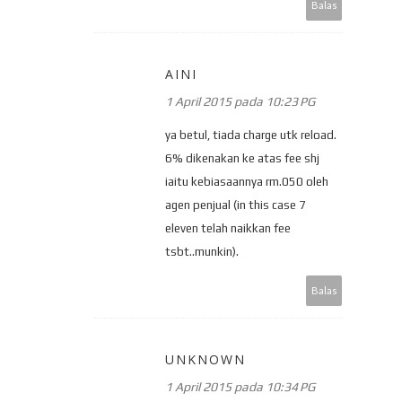
Balas
AINI
1 April 2015 pada 10:23 PG
ya betul, tiada charge utk reload.
6% dikenakan ke atas fee shj
iaitu kebiasaannya rm.050 oleh
agen penjual (in this case 7
eleven telah naikkan fee
tsbt..munkin).
Balas
UNKNOWN
1 April 2015 pada 10:34 PG