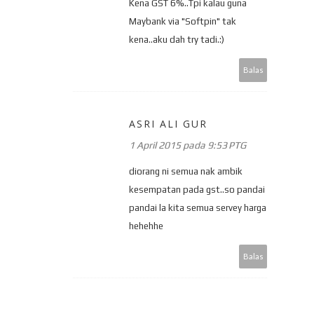
Kena GST 6%..Tpi kalau guna
Maybank via "Softpin" tak
kena..aku dah try tadi.:)
Balas
ASRI ALI GUR
1 April 2015 pada 9:53 PTG
diorang ni semua nak ambik
kesempatan pada gst..so pandai
pandai la kita semua servey harga
hehehhe
Balas