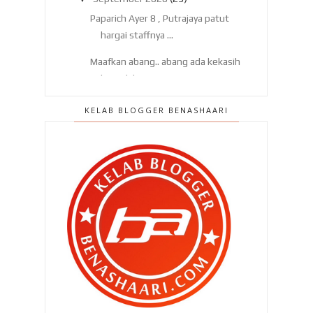
Paparich Ayer 8 , Putrajaya patut
hargai staffnya ...
Maafkan abang.. abang ada kekasih
baru dah !
Perut pedih dek kerana terlebih
KELAB BLOGGER BENASHAARI
makan cili !
Kenapa kanak kanak tidak
dibenarkan solat di masji...
Kedai Emas Sri Tanah Merah ,
Bandar Tasik Permaisu...
Nak jalan jauh esok ? Kereta ok ke
tak ? Asas peme...
Basikal perlu lesen , plat ? Aku
sokong sebab .. !