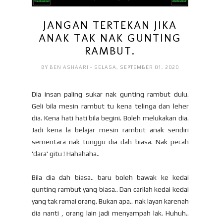
JANGAN TERTEKAN JIKA
ANAK TAK NAK GUNTING
RAMBUT.
BY
BEN ASHAARI
- SELASA, SEPTEMBER 01, 2020
Dia insan paling sukar nak gunting rambut dulu.
Geli bila mesin rambut tu kena telinga dan leher
dia. Kena hati hati bila begini. Boleh melukakan dia.
Jadi kena la belajar mesin rambut anak sendiri
sementara nak tunggu dia dah biasa. Nak pecah
'dara' gitu ! Hahahaha..
Bila dia dah biasa.. baru boleh bawak ke kedai
gunting rambut yang biasa.. Dan carilah kedai kedai
yang tak ramai orang. Bukan apa.. nak layan karenah
dia nanti , orang lain jadi menyampah lak. Huhuh..