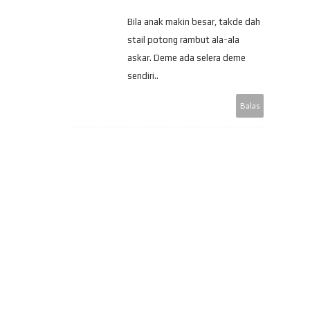
Bila anak makin besar, takde dah
stail potong rambut ala-ala
askar. Deme ada selera deme
sendiri..
Balas