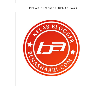
Perut pedih dek kerana terlebih
KELAB BLOGGER BENASHAARI
makan cili !
Kenapa kanak kanak tidak
dibenarkan solat di masji...
Kedai Emas Sri Tanah Merah ,
Bandar Tasik Permaisu...
Nak jalan jauh esok ? Kereta ok ke
tak ? Asas peme...
Basikal perlu lesen , plat ? Aku
sokong sebab .. !
Best ke menginap di Hotel Paya
Bunga , Terengganu ?
KB Brewster Kok Lanas , makanan
yang sedap kat sa...