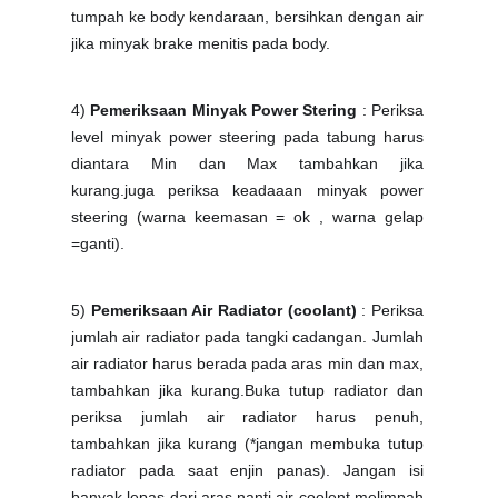
tumpah ke body kendaraan, bersihkan dengan air
jika minyak brake menitis pada body.
4)
Pemeriksaan Minyak Power Stering
: Periksa
level minyak power steering pada tabung harus
diantara Min dan Max tambahkan jika
kurang.juga periksa keadaaan minyak power
steering (warna keemasan = ok , warna gelap
=ganti).
5)
Pemeriksaan Air Radiator (coolant)
: Periksa
jumlah air radiator pada tangki cadangan. Jumlah
air radiator harus berada pada aras min dan max,
tambahkan jika kurang.Buka tutup radiator dan
periksa jumlah air radiator harus penuh,
tambahkan jika kurang (*jangan membuka tutup
radiator pada saat enjin panas). Jangan isi
banyak lepas dari aras nanti air coolent melimpah