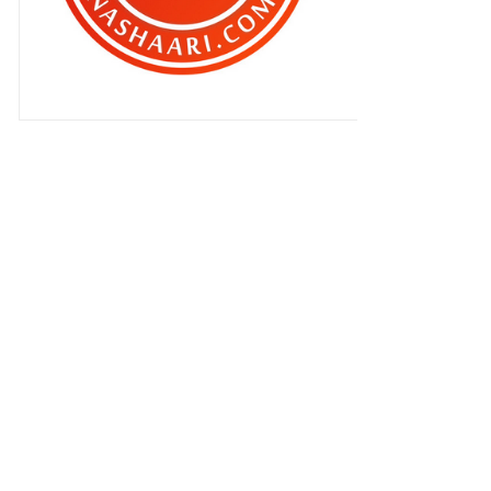
Tergugatkah si angah dengan si
sulung dan adiknya ...
Jangan cepat kecam orang !
Bila anak anak kita dah petah
berbicara..
Selsema teruk ? Ini rahsia aku
hilangkan selsema !
Bila-bila masa je boleh beranak
dah !
Tak pedas langsung pun mee
Ramen Korea tu !
Kelainan juadah sarapan dan
makan tengahari di Re...
Anak sulung mudah lupa adik-