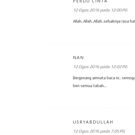
PERDU CINTA
12 Ogos 2016 pada 12:00 PG
Allah..Allah..Allah..sebaknya rasa hat
NAN
12 Ogos 2016 pada 12:02 PG
Bergenang airmata baca ni.. semog
ben semua tabah...
USRYABDULLAH
12 Ogos 2016 pada 7:05 PG