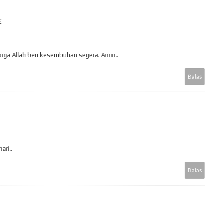
E
ga Allah beri kesembuhan segera. Amin..
Balas
ari..
Balas