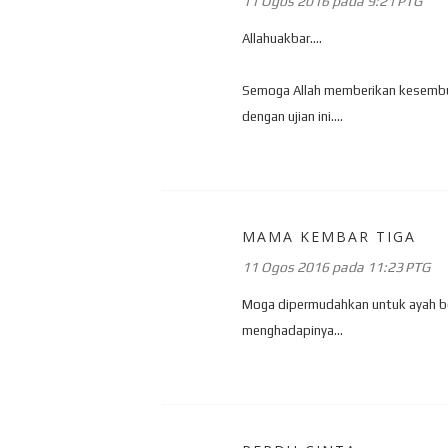
11 Ogos 2016 pada 9:21 PTG
Allahuakbar....
Semoga Allah memberikan kesembuh
dengan ujian ini....
MAMA KEMBAR TIGA
11 Ogos 2016 pada 11:23 PTG
Moga dipermudahkan untuk ayah be
menghadapinya...