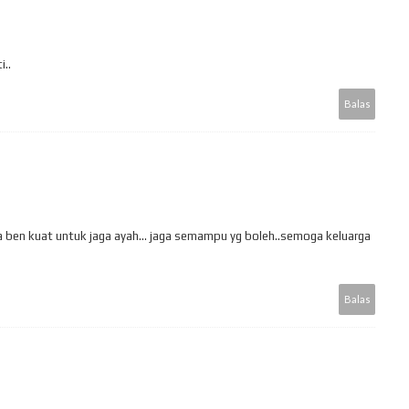
i..
Balas
a ben kuat untuk jaga ayah... jaga semampu yg boleh..semoga keluarga
Balas