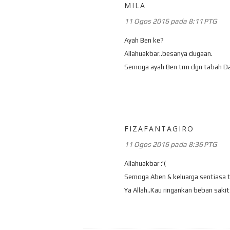
MILA
11 Ogos 2016 pada 8:11 PTG
Ayah Ben ke?
Allahuakbar..besanya dugaan.
Semoga ayah Ben trm dgn tabah D
FIZAFANTAGIRO
11 Ogos 2016 pada 8:36 PTG
Allahuakbar :'(
Semoga Aben & keluarga sentiasa ta
Ya Allah..Kau ringankan beban saki