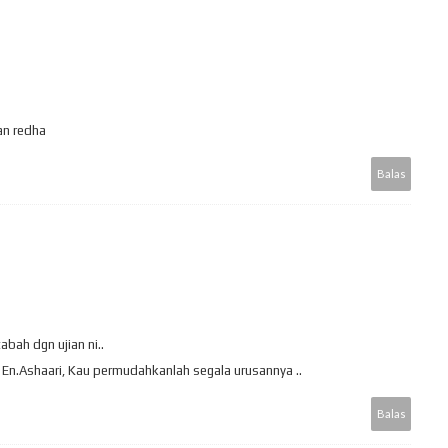
an redha
Balas
bah dgn ujian ni..
t En.Ashaari, Kau permudahkanlah segala urusannya ..
Balas