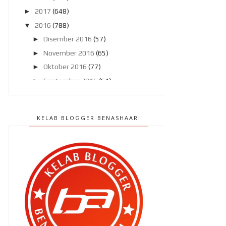
►
2017
(648)
▼
2016
(788)
►
Disember 2016
(57)
►
November 2016
(65)
►
Oktober 2016
(77)
►
September 2016
(64)
▼
Ogos 2016
(75)
‘The Hipster’ POMADE atau
KELAB BLOGGER BENASHAARI
GATSBY CLAY , pilihan aku ?
Bersantai sambil bekerja di Tasik
Titiwangsa
#Merdeka59 | Mendekati Nilai Nilai
Positif
Lelaki dirasuk hantu ‘ Pokemon’ !
Tempah suit di Sarto Di Moda !