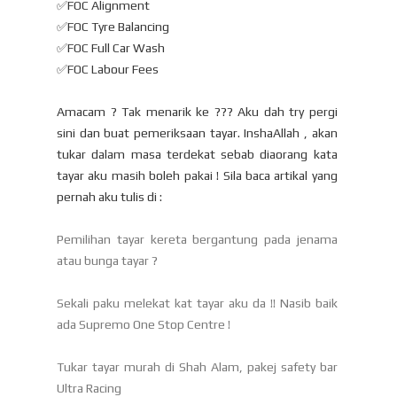
✅FOC Alignment
✅FOC Tyre Balancing
✅FOC Full Car Wash
✅FOC Labour Fees
Amacam ? Tak menarik ke ??? Aku dah try pergi
sini dan buat pemeriksaan tayar. InshaAllah , akan
tukar dalam masa terdekat sebab diaorang kata
tayar aku masih boleh pakai ! Sila baca artikal yang
pernah aku tulis di :
Pemilihan tayar kereta bergantung pada jenama
atau bunga tayar ?
Sekali paku melekat kat tayar aku da !! Nasib baik
ada Supremo One Stop Centre !
Tukar tayar murah di Shah Alam, pakej safety bar
Ultra Racing