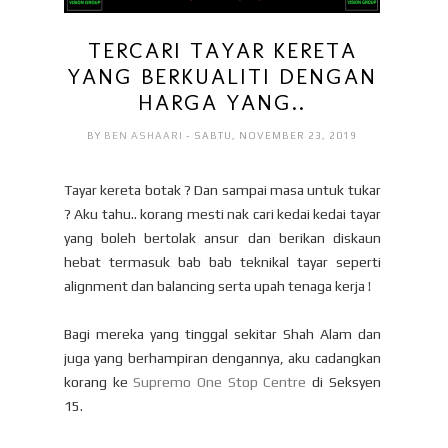
TERCARI TAYAR KERETA
YANG BERKUALITI DENGAN
HARGA YANG..
BY
BEN ASHAARI
- SABTU, NOVEMBER 23, 2019
Tayar kereta botak ? Dan sampai masa untuk tukar
? Aku tahu.. korang mesti nak cari kedai kedai tayar
yang boleh bertolak ansur dan berikan diskaun
hebat termasuk bab bab teknikal tayar seperti
alignment dan balancing serta upah tenaga kerja !
Bagi mereka yang tinggal sekitar Shah Alam dan
juga yang berhampiran dengannya, aku cadangkan
korang ke
Supremo One Stop Centre
di Seksyen
15.