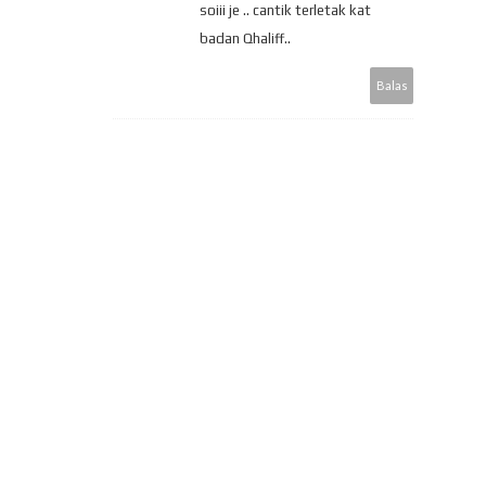
soiii je .. cantik terletak kat
badan Qhaliff..
Balas