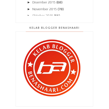
►
Disember 2015
(68)
►
November 2015
(78)
►
Oktober 2015
(66)
►
September 2015
(57)
KELAB BLOGGER BENASHAARI
►
Ogos 2015
(63)
►
Julai 2015
(86)
►
Jun 2015
(89)
▼
Mei 2015
(105)
Qhaliff meraung di Genting Highand
, kenapa ??
Bila Taman Tema Genting Highland..
Tergugatkah aku ?
Akhirnya , 100 ribu !!
Wajarkah Qhaliff dirotan ??
Menghampiri penamatan jaminan !