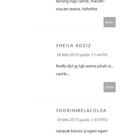
Butang baju cantik, macam-
macam warna. Hehehhe
Balas
SHEILA ADZIZ
18 Mei 2015 pada 11:44 PG
finally dpt jg tgk warna jubah ni...
cantik...
Balas
YOORINMELACOLEA
18 Mei 2015 pada 1:59 PTG
nampak kemas & ngam ngam