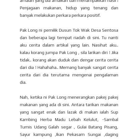
amalan yang dia amalkan dan menampakkan hasil !
Penjagaan makanan, hidup yang tenang dan
banyak melakukan perkara perkara positif.
Pak Long ni pemilik Dusun Tok Wak Desa Sentosa
dan beberapa lagi tempat riadah di sini. Tu nanti
aku cerita dalam artikal yang lain. Nasihat aku..
kalau korang jumpa Pak Long , sila larikan diri ! Jika
tidak.. korang akan duduk dan dengar cerita cerita
dari dia ! Hahahaha.. Memang banyak sangat cerita
cerita dari dia terutama mengenai pengalaman
dia.
Nah, ketika ni Pak Long menerangkan pakej pakej
makanan yang ada di sini. Antara tarikan makanan
yang sangat enak dan lazak di makan ialah Sup
Kambing Herba Madu Lebah Kelulut, -Sambal
Tumis Udang Galah segar , Gulai Batang Pisang,
Sayur kampung ,Ikan Pekasam Sungai ,daging