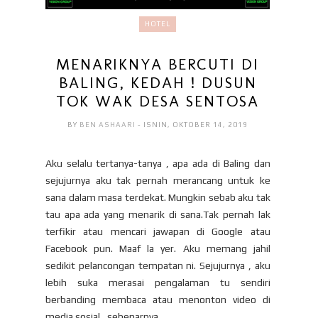
HOTEL
MENARIKNYA BERCUTI DI
BALING, KEDAH ! DUSUN
TOK WAK DESA SENTOSA
BY
BEN ASHAARI
- ISNIN, OKTOBER 14, 2019
Aku selalu tertanya-tanya , apa ada di Baling dan
sejujurnya aku tak pernah merancang untuk ke
sana dalam masa terdekat. Mungkin sebab aku tak
tau apa ada yang menarik di sana.Tak pernah lak
terfikir atau mencari jawapan di Google atau
Facebook pun. Maaf la yer. Aku memang jahil
sedikit pelancongan tempatan ni. Sejujurnya , aku
lebih suka merasai pengalaman tu sendiri
berbanding membaca atau menonton video di
media sosial , sebenarnya.