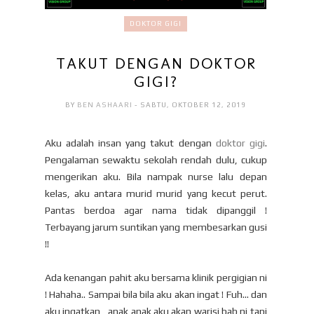
DOKTOR GIGI
TAKUT DENGAN DOKTOR
GIGI?
BY
BEN ASHAARI
- SABTU, OKTOBER 12, 2019
Aku adalah insan yang takut dengan
doktor gigi
.
Pengalaman sewaktu sekolah rendah dulu, cukup
mengerikan aku. Bila nampak nurse lalu depan
kelas, aku antara murid murid yang kecut perut.
Pantas berdoa agar nama tidak dipanggil !
Terbayang jarum suntikan yang membesarkan gusi
!!
Ada kenangan pahit aku bersama klinik pergigian ni
! Hahaha.. Sampai bila bila aku akan ingat ! Fuh... dan
aku ingatkan , anak anak aku akan warisi bab ni tapi