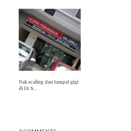
Nak scaling dan tampal gigi
di Dr S...