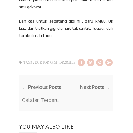
situ gak woi !!
Dan kos untuk sebatang gigi ni , baru RM60. Ok
laa... dari biatkan gigi dia naik tak cantik. Tuuuu.. dah
tumbuh dah tuuu !
,
TAGS :
DOKTOR GIGI
DR.SMILE
← Previous Posts
Next Posts →
Catatan Terbaru
YOU MAY ALSO LIKE