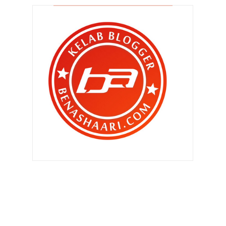
Koleksi topi Robin Ruth di serata
dunia??
Sukan malam pembunuh senyap ?
Gulp !
Lebih 6 tahun aku di Sepang tapi
iPhone 11 atau Samsung Note 10 ?
Aku sendiri pun pernah rasa nak
bunuh diri !
TollyJoy berkongsi membantu ibu
bapa meniti perjal...
Kerusi keselamatan wajib
digunakan tahun 2020. Pen...
Dato' Ahmad Zaki buktikan usia
bukan penghalang ja...