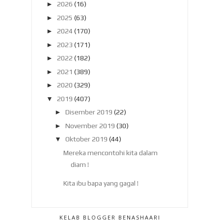
►
2026
(16)
►
2025
(63)
►
2024
(170)
►
2023
(171)
►
2022
(182)
►
2021
(389)
►
2020
(329)
▼
2019
(407)
►
Disember 2019
(22)
►
November 2019
(30)
▼
Oktober 2019
(44)
Mereka mencontohi kita dalam
diam !
Kita ibu bapa yang gagal !
iREHAB , pusat pemulihan
fisioterapi dan strok seh...
KELAB BLOGGER BENASHAARI