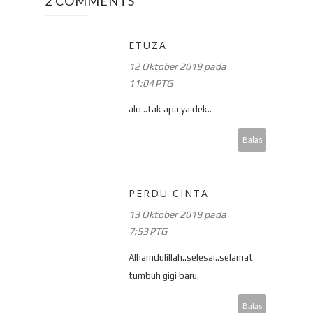
2 COMMENTS
ETUZA
12 Oktober 2019 pada
11:04 PTG
alo ..tak apa ya dek..
Balas
PERDU CINTA
13 Oktober 2019 pada
7:53 PTG
Alhamdulillah..selesai..selamat
tumbuh gigi baru.
Balas