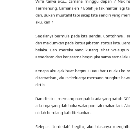
Wife tanya aku... camana minggu depan ? Nak han
Termenung. Camana eh ? Boleh je tak hantar lagi ta
dah. Bukan mustahil tapi sikap kita sendiri yang m
aku, kan ?
Segalanya bermula pada kita sendiri. Contohnya... 
dan maklumkan pada ketua jabatan status kita. Denga
belaka. Dan mereka yang kurang sihat walaupun 
Kesedaran dan kerjasama begini jika sama sama lakuka
Kenapa aku ajak buat begini ? Baru baru ni aku ke Ay
ditamatkan , aku sekeluarga memang bungkus bawak bal
diri la.
Dan di situ , memang nampak la ada yang patuh SOP
ada juga yang dah buka walaupun tak makan lagi. Aku 
ni dah berulang kali ditekankan.
Selepas 'terdedah' begitu, aku biasanya menghit