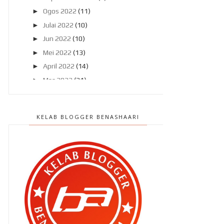
►
Ogos 2022
(11)
►
Julai 2022
(10)
►
Jun 2022
(10)
►
Mei 2022
(13)
►
April 2022
(14)
►
Mac 2022
(21)
►
Februari 2022
(21)
▼
Januari 2022
(30)
KELAB BLOGGER BENASHAARI
Nak makan sedap tapi risau
gemuk ? Cubalah ke EATS...
Kenapa biarkan diri tu gempal atau
gemuk ??
Bergayut bagus untuk anak anak
kita !
Akhirnya aku hantar Qhaliff dan