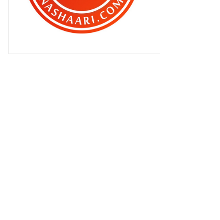
Zahra ke sekolah..
Aliff Aziz , tak layak bergelar Juara
Gegar Vaganz...
Pengalaman cat pagar besi buat
pertama kali !
Jangan sesekali pandang ringan
bab makan malam !
Berbaloikah STAR MARKET ,
Bandar Baru Salak Tinggi ?
Slow Juicer mana yang bagus
untuk aku ?
Apa patut buat lepas suntikan
vaksin booster ?
Drama Gegar Vaganza 8
berterusan !