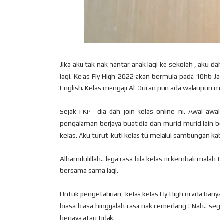
Jika aku tak nak hantar anak lagi ke sekolah , aku d
lagi. Kelas Fly High 2022 akan bermula pada 10hb J
English. Kelas mengaji Al-Quran pun ada walaupun ma
Sejak PKP dia dah join kelas online ni. Awal a
pengalaman berjaya buat dia dan murid murid lain b
kelas. Aku turut ikuti kelas tu melalui sambungan k
Alhamdulillah.. lega rasa bila kelas ni kembali malah 
bersama sama lagi.
Untuk pengetahuan, kelas kelas Fly High ni ada banyak
biasa biasa hinggalah rasa nak cemerlang ! Nah.. se
berjaya atau tidak.