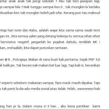
tar anak anak tak pergi sekolah ? Aku tak beri jawapan lagi.
pi sampai bila ? Nak tunggu sampai kes 0 , tak mungkin la berlaku
embuatkan kes tak mungkin boleh jadi sifar. Korang pun tau maksud
setiap hari Isnin dan Rabu, adalah wajar kita sama sama swab test
n ini , kita semua yakin yang datang bekerja tu semua sihat sihat
berstatus negatif, janganlah ke pejabat dahulu. Amiklah MC !
n.. inshaallah, kita dapat putuskan rantaian.
er @ 8 , Putrajaya. Makan di sana buat kali pertama. Sejak PKP 3.0
ik jer. Tak berani nak makan kat luar lagi. Tapi kali ni, beranikan
 seperti sebelum makanan sampai, face mask masih dipakai. Tapi
tak pasti la dia ada media sosial atau tidak. Yelah,
awareness
bab
ung hari je la. Dalam masa 2-3 hari , aku kena pastikan kami