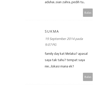
aduhai..sian zahra..pedih tu..
Balas
SUKMA
19 September 2014 pada
9:07 PG
family day kat Melaka? apasal
saya tak tahu? tempat saya
nie...lokasi mana ek?
Balas