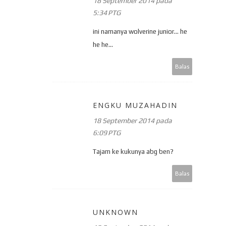
18 September 2014 pada
5:34 PTG
ini namanya wolverine junior... he
he he...
Balas
ENGKU MUZAHADIN
18 September 2014 pada
6:09 PTG
Tajam ke kukunya abg ben?
Balas
UNKNOWN