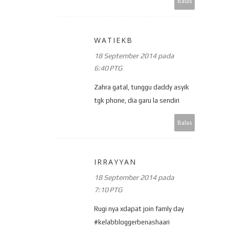
Balas
WATIEKB
18 September 2014 pada
6:40 PTG
Zahra gatal, tunggu daddy asyik
tgk phone, dia garu la sendiri
Balas
IRRAYYAN
18 September 2014 pada
7:10 PTG
Rugi nya xdapat join famly day
#kelabbloggerbenashaari