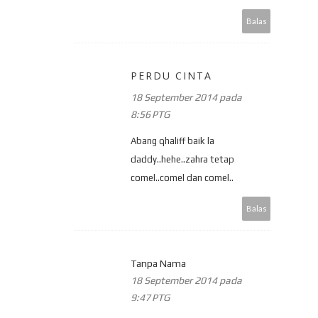
Balas
PERDU CINTA
18 September 2014 pada
8:56 PTG
Abang qhaliff baik la
daddy..hehe..zahra tetap
comel..comel dan comel..
Balas
Tanpa Nama
18 September 2014 pada
9:47 PTG