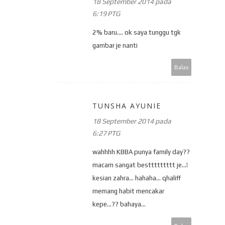
18 September 2014 pada
6:19 PTG
2% baru.... ok saya tunggu tgk
gambar je nanti
Balas
TUNSHA AYUNIE
18 September 2014 pada
6:27 PTG
wahhhh KBBA punya family day??
macam sangat besttttttttt je...!
kesian zahra... hahaha... qhaliff
memang habit mencakar
kepe...?? bahaya...