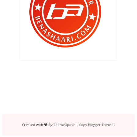
Berbaloi beli gadget / mainan untuk
anak ?
Abang sakat adik ! Adik sakat ?
Layan Cream-O Tart sambil blogging
!
Kena jaga pemakanan !
Berbaloi guna BATOOK ORI !
Bersyukurlah , Ben Ashaari !
Bahaya sup keting pada aku !
Panjang sudah rambutnya ..
Perangai buruk orang kita ?
Bila isteri pergi pasar sendiri !
Created with
by
ThemeXpose
|
Copy Blogger Themes
PICC LANCAR MENU MAKAN MALAM