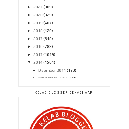
►
2021
(389)
►
2020
(329)
►
2019
(407)
►
2018
(420)
►
2017
(648)
►
2016
(788)
►
2015
(1019)
▼
2014
(1504)
►
Disember 2014
(130)
►
November 2014
(119)
►
Oktober 2014
(137)
KELAB BLOGGER BENASHAARI
▼
September 2014
(121)
Bulan ulang tahun
BENASHAARI.COM !
Header baru lagi !