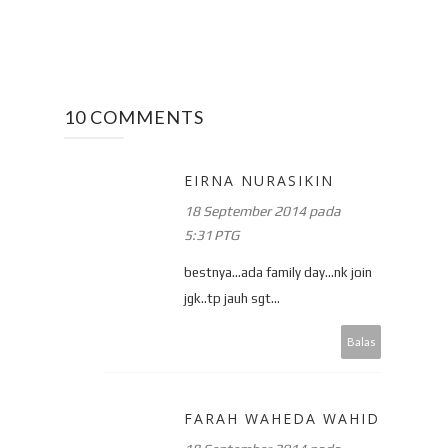
10 COMMENTS
EIRNA NURASIKIN
18 September 2014 pada
5:31 PTG
bestnya...ada family day...nk join
jgk..tp jauh sgt...
Balas
FARAH WAHEDA WAHID