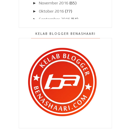
►
November 2016
(65)
►
Oktober 2016
(77)
►
September 2016
(64)
►
Ogos 2016
(75)
KELAB BLOGGER BENASHAARI
▼
Julai 2016
(80)
Bila TUA datang menjemput..
Gathering Raya #KBBA9 : Jutaan
terima kasih kepada...
Ditawar bersalin di hospital
terkemuka ??
Tukar jadual ??
Aku tak cukup rajin ?
Kenapa Zahra , kenapa ??
Ketagihan nikotin : Rokok atau e-
Rokok / Vape ?