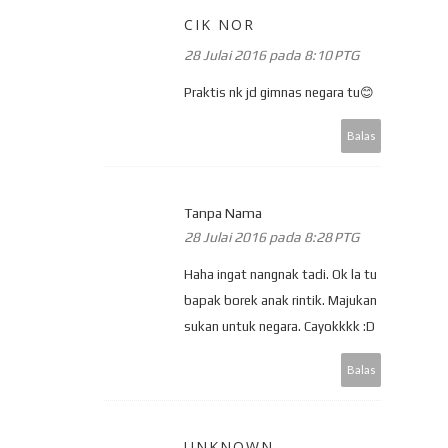
CIK NOR
28 Julai 2016 pada 8:10 PTG
Praktis nk jd gimnas negara tu😊
Balas
Tanpa Nama
28 Julai 2016 pada 8:28 PTG
Haha ingat nangnak tadi. Ok la tu
bapak borek anak rintik. Majukan
sukan untuk negara. Cayokkkk :D
Balas
UNKNOWN