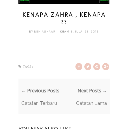
KENAPA ZAHRA , KENAPA
??
BY
BEN ASHAARI
- KHAMIS, JULAI 28, 2016
TAGS :
← Previous Posts
Next Posts →
Catatan Terbaru
Catatan Lama
YOU MAY ALSO LIKE