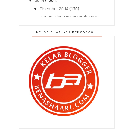
▼
2014
(1504)
▼
Disember 2014
(130)
Gembira dengan perkembangan
Qhaliff !
KELAB BLOGGER BENASHAARI
Peristiwa malam Krismas..
Pencuci muka kegemaran !
Khas untuk anda : Buku Bekal Ke
Sekolah
Bantu ibu derma baju..
Bila jarinya luka ..
Berat dada membacanya..
Bercucuran airmata melihat kesan
banjir !
Jeritan mengegar seluruh