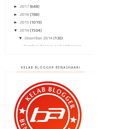
►
2017
(648)
►
2016
(788)
►
2015
(1019)
▼
2014
(1504)
▼
Disember 2014
(130)
Gembira dengan perkembangan
Qhaliff !
Peristiwa malam Krismas..
KELAB BLOGGER BENASHAARI
Pencuci muka kegemaran !
Khas untuk anda : Buku Bekal Ke
Sekolah
Bantu ibu derma baju..
Bila jarinya luka ..
Berat dada membacanya..