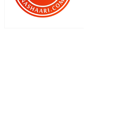
Bercucuran airmata melihat kesan
banjir !
Jeritan mengegar seluruh
bangunan !
Hati-hati bila sebarkan maklumat !
Kesayangan Qhaliff !
Kelantan selepas banjir ..
Nak membaca la jugak dia !
Baju baru KELAB BLOGGER BEN
ASHAARI
Mengoda untuk digigit !
Cara mudah bantu mangsa banjir !
MILNA , biskut pertama Zahra !