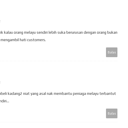
ik kalau orang melayu sendiri lebih suka berurusan dengan orang bukan
 mengambil hati customers.
Balas
mbeli kadang2 niat yang asal nak membantu peniaga melayu terbantut
iri...
Balas