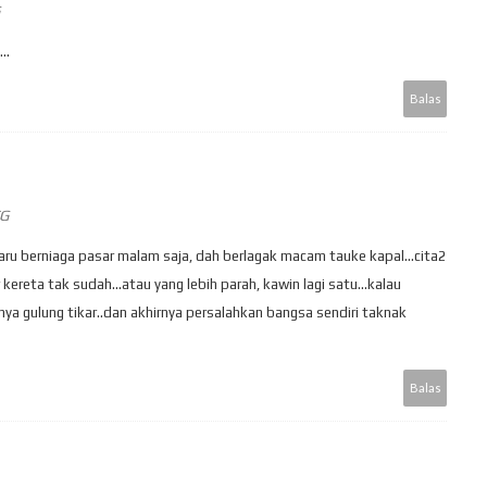
..
Balas
TG
aru berniaga pasar malam saja, dah berlagak macam tauke kapal...cita2
r kereta tak sudah...atau yang lebih parah, kawin lagi satu...kalau
nya gulung tikar..dan akhirnya persalahkan bangsa sendiri taknak
Balas