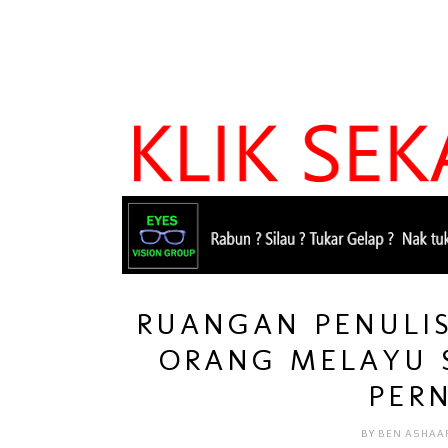
RUANGAN PENULI
ORANG MELAYU 
PER
BY
BEN ASHAA