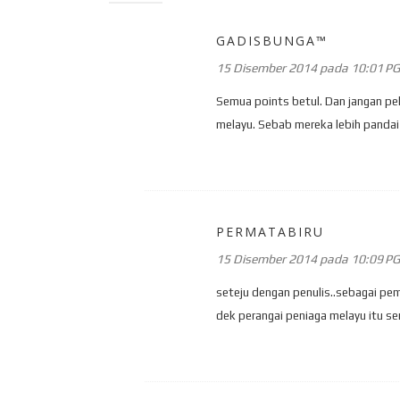
GADISBUNGA™
15 Disember 2014 pada 10:01 PG
Semua points betul. Dan jangan pel
melayu. Sebab mereka lebih pandai
PERMATABIRU
15 Disember 2014 pada 10:09 PG
seteju dengan penulis..sebagai pe
dek perangai peniaga melayu itu send