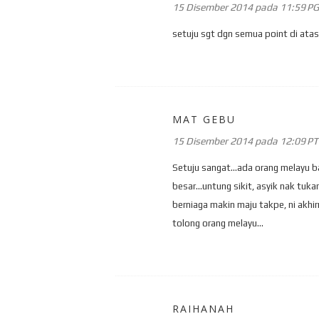
15 Disember 2014 pada 11:59 PG
setuju sgt dgn semua point di atas.
MAT GEBU
15 Disember 2014 pada 12:09 P
Setuju sangat...ada orang melayu b
besar...untung sikit, asyik nak tuka
berniaga makin maju takpe, ni akhir
tolong orang melayu...
RAIHANAH