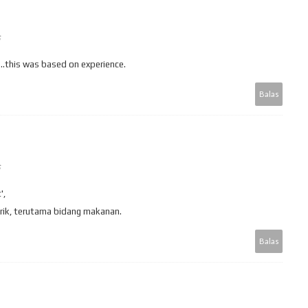
..this was based on experience.
Balas
',
irik, terutama bidang makanan.
Balas