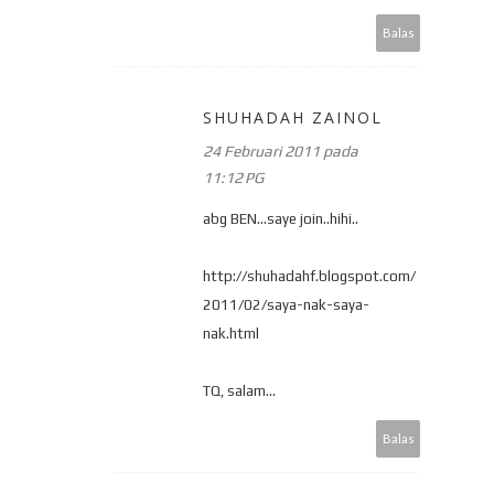
Balas
SHUHADAH ZAINOL
24 Februari 2011 pada
11:12 PG
abg BEN...saye join..hihi..
http://shuhadahf.blogspot.com/
2011/02/saya-nak-saya-
nak.html
TQ, salam...
Balas