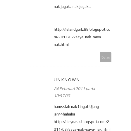
nak jugak.. nak jugak...
http://islandgurlz88.blogspot.co
m/2011/02/saya-nak-saya-
nak.html
Balas
UNKNOWN
24 Februari 2011 pada
10:57 PG
harusslah nak ! ingat Ujang
jeh>>hahaha
http://nieynasz.blogspot.com/2
011/02/saya-nak-saya-nak.html