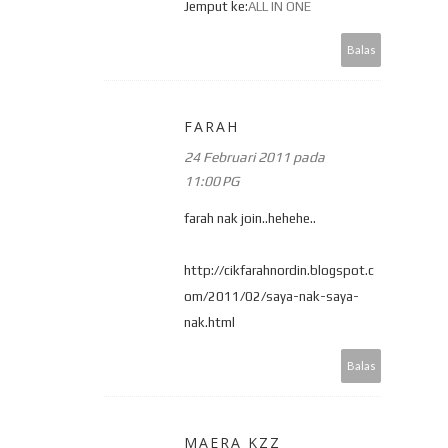
Jemput ke:
ALL IN ONE
Balas
FARAH
24 Februari 2011 pada
11:00 PG
farah nak join..hehehe..
http://cikfarahnordin.blogspot.c
om/2011/02/saya-nak-saya-
nak.html
Balas
MAERA KZZ