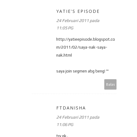
YATIE'S EPISODE
24 Februari 2011 pada
11:05 PG
http://yatieepisode.blogspot.co
m/2011/02/saya-nak-saya-
nak.html
saya join segmen abg beng! ^^
Balas
FTDANISHA
24 Februari 2011 pada
11:06 PG
try gk..