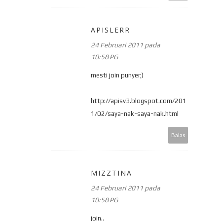
APISLERR
24 Februari 2011 pada
10:58 PG
mesti join punyer;)
http://apisv3.blogspot.com/201
1/02/saya-nak-saya-nak.html
Balas
MIZZTINA
24 Februari 2011 pada
10:58 PG
join..