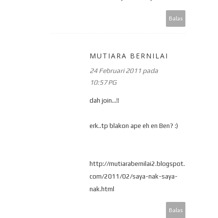
Balas
MUTIARA BERNILAI
24 Februari 2011 pada
10:57 PG
dah join...!!
erk..tp blakon ape eh en Ben? :)
http://mutiarabernilai2.blogspot.
com/2011/02/saya-nak-saya-
nak.html
Balas