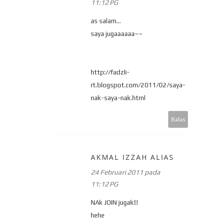
11:12 PG
as salam...
saya jugaaaaaa~~
http://fadzli-
rt.blogspot.com/2011/02/saya-
nak-saya-nak.html
Balas
AKMAL IZZAH ALIAS
24 Februari 2011 pada
11:12 PG
NAk JOIN jugak!!!
hehe