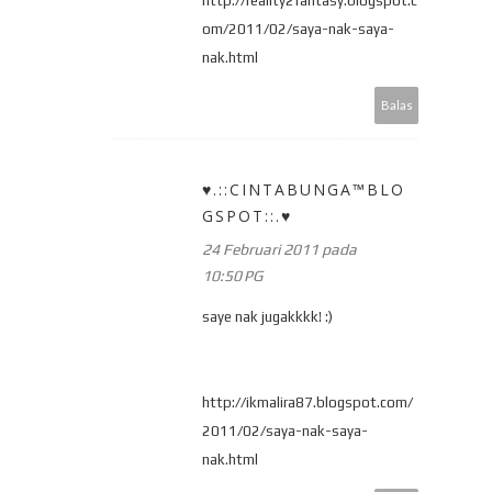
http://reality2fantasy.blogspot.c
om/2011/02/saya-nak-saya-
nak.html
Balas
♥.::CINTABUNGA™BLO
GSPOT::.♥
24 Februari 2011 pada
10:50 PG
saye nak jugakkkk! :)
http://ikmalira87.blogspot.com/
2011/02/saya-nak-saya-
nak.html