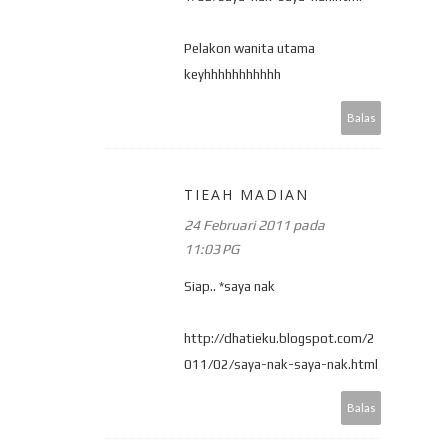
Pelakon wanita utama
keyhhhhhhhhhhh
Balas
TIEAH MADIAN
24 Februari 2011 pada
11:03 PG
Siap.. *saya nak
http://dhatieku.blogspot.com/2
011/02/saya-nak-saya-nak.html
Balas