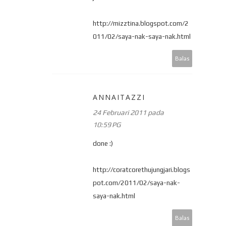
http://mizztina.blogspot.com/2
011/02/saya-nak-saya-nak.html
Balas
ANNAITAZZI
24 Februari 2011 pada
10:59 PG
done :)
http://coratcorethujungjari.blogs
pot.com/2011/02/saya-nak-
saya-nak.html
Balas