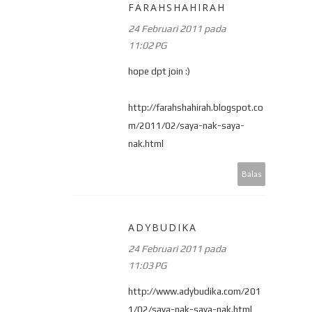
FARAHSHAHIRAH
24 Februari 2011 pada
11:02 PG
hope dpt join :)
http://farahshahirah.blogspot.co
m/2011/02/saya-nak-saya-
nak.html
Balas
ADYBUDIKA
24 Februari 2011 pada
11:03 PG
http://www.adybudika.com/201
1/02/saya-nak-saya-nak.html