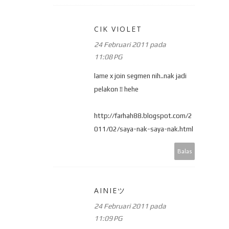
CIK VIOLET
24 Februari 2011 pada
11:08 PG
lame x join segmen nih..nak jadi
pelakon !! hehe
http://farhah88.blogspot.com/2
011/02/saya-nak-saya-nak.html
Balas
AINIEツ
24 Februari 2011 pada
11:09 PG