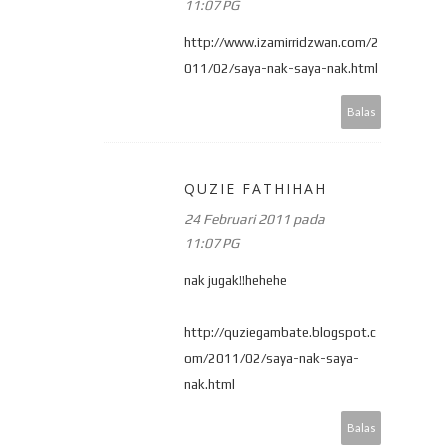
11:07 PG
http://www.izamirridzwan.com/2
011/02/saya-nak-saya-nak.html
Balas
QUZIE FATHIHAH
24 Februari 2011 pada
11:07 PG
nak jugak!!hehehe
http://quziegambate.blogspot.c
om/2011/02/saya-nak-saya-
nak.html
Balas