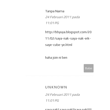
Tanpa Nama
24 Februari 2011 pada
11:01 PG
http://bbyuya.blogspot.com/20
11/02/saya-nak-saya-nak-erk-
saye-cube-ye.html
haha join ni ben
Balas
UNKNOWN
24 Februari 2011 pada
11:01 PG
saya nak!! saya nak!!!saya nak!!!!!!