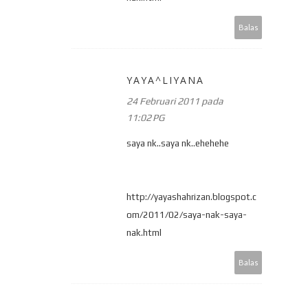
Balas
YAYA^LIYANA
24 Februari 2011 pada
11:02 PG
saya nk..saya nk..ehehehe
http://yayashahrizan.blogspot.c
om/2011/02/saya-nak-saya-
nak.html
Balas