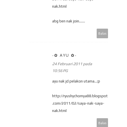
nak.html
abg ben nak join.......
Balas
-✿ AYU ✿-
24 Februari 2011 pada
10:56 PG
ayu nak jd pelakon utama...:p
http://ryushychomya88.blogspot
.com/2011/02/saya-nak-saya-
nak.html
Balas