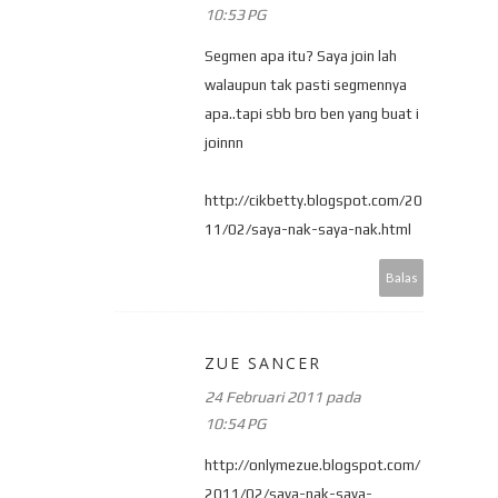
10:53 PG
Segmen apa itu? Saya join lah
walaupun tak pasti segmennya
apa..tapi sbb bro ben yang buat i
joinnn
http://cikbetty.blogspot.com/20
11/02/saya-nak-saya-nak.html
Balas
ZUE SANCER
24 Februari 2011 pada
10:54 PG
http://onlymezue.blogspot.com/
2011/02/saya-nak-saya-