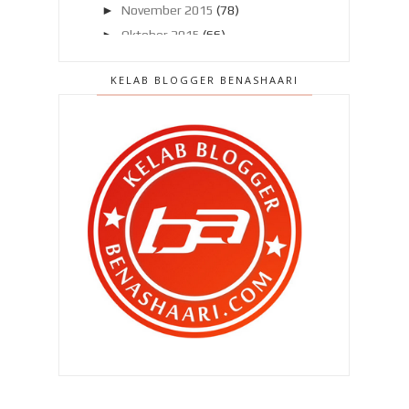
►
November 2015
(78)
►
Oktober 2015
(66)
►
September 2015
(57)
KELAB BLOGGER BENASHAARI
►
Ogos 2015
(63)
►
Julai 2015
(86)
►
Jun 2015
(89)
►
Mei 2015
(105)
►
April 2015
(91)
►
Mac 2015
(104)
▼
Februari 2015
(104)
Gara-gara teringat telur ikan
mayung !
Suatu provokasikah keatas diriku ?
Tips meniaga online dan
mengiklankan produk !
Bila ada anak..