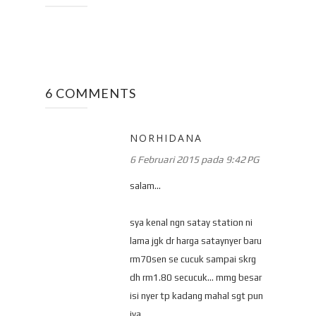
6 COMMENTS
NORHIDANA
6 Februari 2015 pada 9:42 PG
salam...
sya kenal ngn satay station ni
lama jgk dr harga sataynyer baru
rm70sen se cucuk sampai skrg
dh rm1.80 secucuk... mmg besar
isi nyer tp kadang mahal sgt pun
iya