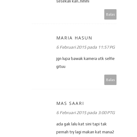
sesekali kan..hihihi
Balas
MARIA HASUN
6 Februari 2015 pada 11:57 PG
jgn lupa bawak kamera utk selfie
gituu
Balas
MAS SAARI
6 Februari 2015 pada 3:00 PTG
ada gak lalu kat sini tapi tak
pernah try lagi makan kat mana2