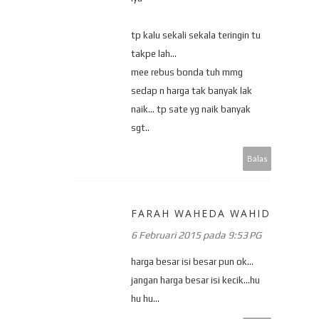
tp kalu sekali sekala teringin tu
takpe lah...
mee rebus bonda tuh mmg
sedap n harga tak banyak lak
naik... tp sate yg naik banyak
sgt..
Balas
FARAH WAHEDA WAHID
6 Februari 2015 pada 9:53 PG
harga besar isi besar pun ok...
jangan harga besar isi kecik...hu
hu hu...