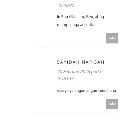
10:42 PG
In Sha Allah abg Ben, abag
mampu jaga adik dia.
Balas
SAYIDAH NAPISAH
10 Februari 2015 pada
2:18 PTG
scary nye angan angan tuuu haha
Balas