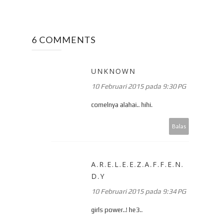
6 COMMENTS
UNKNOWN
10 Februari 2015 pada 9:30 PG
comelnya alahai.. hihi.
Balas
A.R.E.L.E.E.Z.A.F.F.E.N.
D.Y
10 Februari 2015 pada 9:34 PG
girls power..! he3..