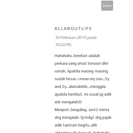
Balas
ALLABOUTLIFE
10 Februari 2015 pada
10:02 PG
Huhuhuhu..berebut adalah
perkara yang amat tension dlm
rumah. Apabila masing-masing
sudah besar..i mean my son...5y
and 2y...alamakkkk...menggila
apabila berebut. As usual yg adik
xnk mengalah!!!!
Menjerit..berguling...last2 minta
abg mengalah. tp kdg2 xbg jugak
adik tantrum begitu..alih
attention dia baru ok..huhuhuhu...