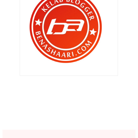
►
Mei 2015
(105)
►
April 2015
(91)
►
Mac 2015
(104)
▼
Februari 2015
(104)
Gara-gara teringat telur ikan
mayung !
Suatu provokasikah keatas diriku ?
Tips meniaga online dan
mengiklankan produk !
Bila ada anak..
Bestnya jadi MR.MAMA !
Salah bapakkah ?
Penting sangat ke telefon boleh
masuk air ?